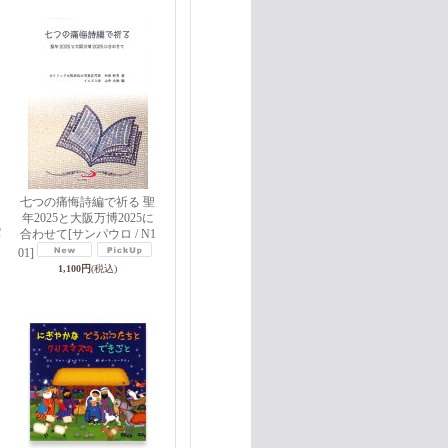
七つの痛悔詩編で祈る 聖
年2025と大阪万博2025に
パ
合わせて
[サンパウロ / N1
01]
1,100円
(税込)