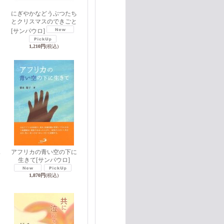
にぎやかなどうぶつたち
とクリスマスのできごと
[サンパウロ]
1,210円
(税込)
アフリカの青い空の下に
サ
生きて
[サンパウロ]
1,870円
(税込)