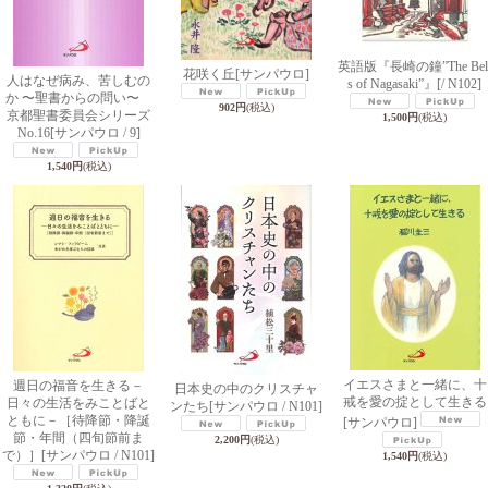
英語版『長崎の鐘”The Bel
花咲く丘
[サンパウロ]
人はなぜ病み、苦しむの
s of Nagasaki”』
[/ N102]
か 〜聖書からの問い〜
902円
(税込)
京都聖書委員会シリーズ
1,500円
(税込)
No.16
[サンパウロ / 9]
1,540円
(税込)
イエスさまと一緒に、十
週日の福音を生きる－
日本史の中のクリスチャ
戒を愛の掟として生きる
日々の生活をみことばと
ンたち
[サンパウロ / N101]
ともに－［待降節・降誕
[サンパウロ]
節・年間（四旬節前ま
2,200円
(税込)
で）］
[サンパウロ / N101]
1,540円
(税込)