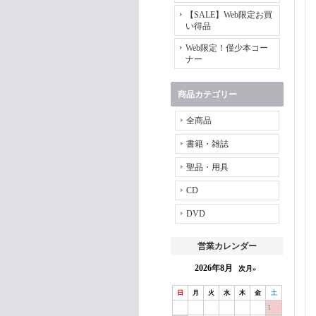
【SALE】Web限定お買
い得品
Web限定！僅少本コー
ナー
商品カテゴリー
全商品
書籍・雑誌
聖品・用具
CD
DVD
営業カレンダー
2026年8月
次月»
日
月
火
水
木
金
土
1