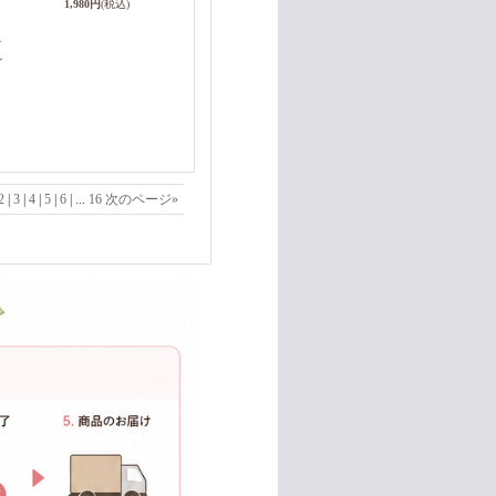
1,980円
(税込)
少
ン
2
|
3
|
4
|
5
|
6
|
...
16
次のページ
»