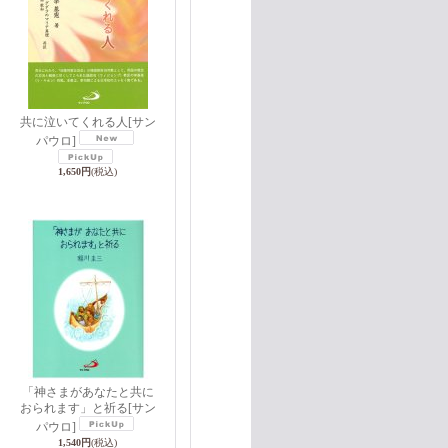
共に泣いてくれる人
[サン
ン
パウロ]
1,650円
(税込)
「神さまがあなたと共に
おられます」と祈る
[サン
パウロ]
1,540円
(税込)