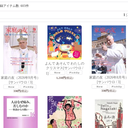
録アイテム数
:
603件
1
|
よんで あそんで わたしの
クリスマス
[サンパウロ /
1]
家庭の友（2026年8月号
家庭の友（2026年9月号）
1,210円
(税込)
[サンパウロ / 3]
[サンパウロ / 3]
330円
(税込)
330円
(税込)