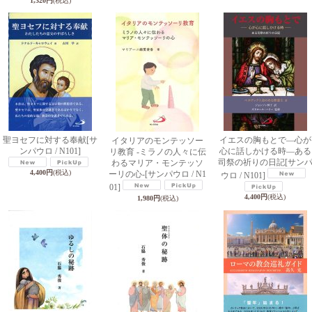
1,320円
(税込)
聖ヨセフに対する奉献
[サ
イエスの胸もとで―心が
イタリアのモンテッソー
ンパウロ / N101]
心に話しかける時―ある
リ教育 -ミラノの人々に伝
司祭の祈りの日記
[サン
わるマリア・モンテッソ
4,400円
(税込)
ーリの心-
[サンパウロ / N1
ウロ / N101]
01]
4,400円
(税込)
1,980円
(税込)