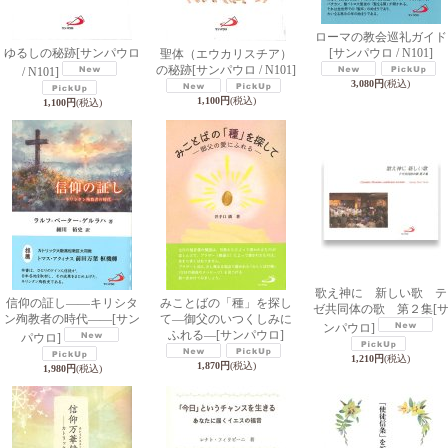
ローマの教会巡礼ガイド
ゆるしの秘跡
[サンパウロ
[サンパウロ / N101]
聖体（エウカリスチア）
の秘跡
[サンパウロ / N101]
/ N101]
3,080円
(税込)
1,100円
(税込)
1,100円
(税込)
歌え神に 新しい歌 テ
信仰の証し――キリシタ
みことばの「種」を探し
ゼ共同体の歌 第２集
[
ン殉教者の時代――
[サン
て―御父のいつくしみに
ンパウロ]
ふれる―
[サンパウロ]
パウロ]
1,210円
(税込)
1,870円
(税込)
1,980円
(税込)