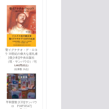
聖イグナチオ・デ・ロヨ
ラ 16世紀の偉大な巡礼者
パ
[僅少本]
[中央出版社
（現・サンパウロ）/ 9]
1,602円
(税込)
[在庫数 20点]
平和賛歌 [CD]
[サンパウ
ロ P18P59547]