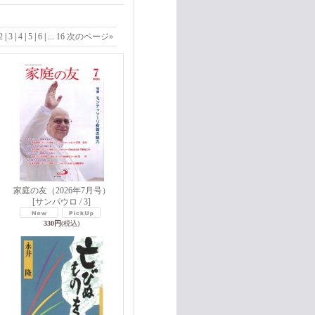
2
|
3
|
4
|
5
|
6
|
...
16
次のページ
»
）
家庭の友（2026年7月号）
[サンパウロ / 3]
330円
(税込)