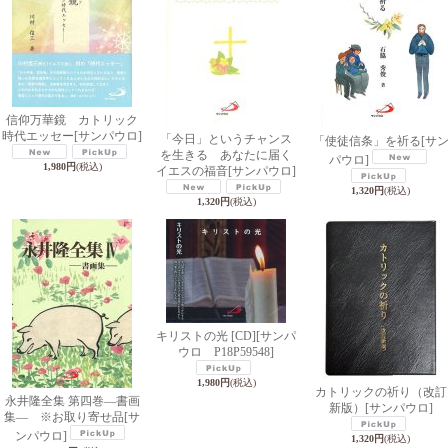
信仰万華鏡 カトリック
時代エッセー
[サンパウロ]
「今日」というチャンス
「使徒信条」を祈る
[サ
を生きる あなたに届く
パウロ]
1,980円
(税込)
イエスの福音
[サンパウロ]
1,320円
(税込)
1,320円
(税込)
キリストの光 [CD]
[サンパ
ウロ P18P59548]
1,980円
(税込)
カトリックの祈り（改訂
永井隆全集 第四巻―書画
新版）
[サンパウロ]
集― ※お取り寄せ品
[サ
ンパウロ]
1,320円
(税込)