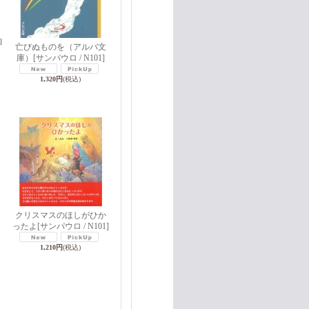
l
亡びぬものを（アルバ文
庫）
[サンパウロ / N101]
1,320円
(税込)
クリスマスのほしがひか
ったよ
[サンパウロ / N101]
1,210円
(税込)