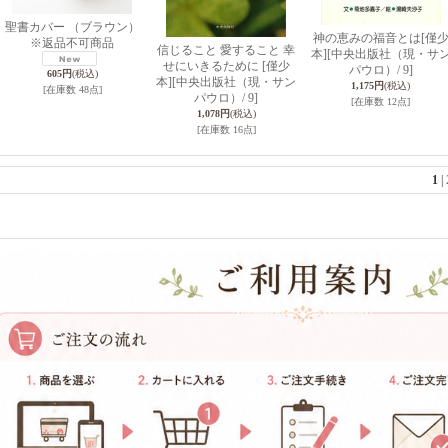
聖書カバー （ブラウン）
神の恵みの福音とは[僅
※返品不可商品
信じること 愛すること 幸
本]
[中央出版社（現・サ
せにいきるために [僅少
パウロ）/ 9]
605円
(税込)
本]
[中央出版社（現・サン
1,175円
(税込)
[在庫数 48点]
パウロ）/ 9]
[在庫数 12点]
1,078円
(税込)
[在庫数 16点]
1
|