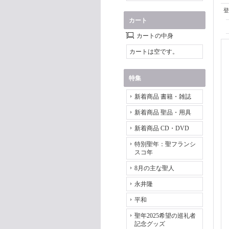
登
カート
カートの中身
カートは空です。
特集
新着商品 書籍・雑誌
新着商品 聖品・用具
新着商品 CD・DVD
特別聖年：聖フランシ
スコ年
8月の主な聖人
永井隆
平和
聖年2025希望の巡礼者
記念グッズ