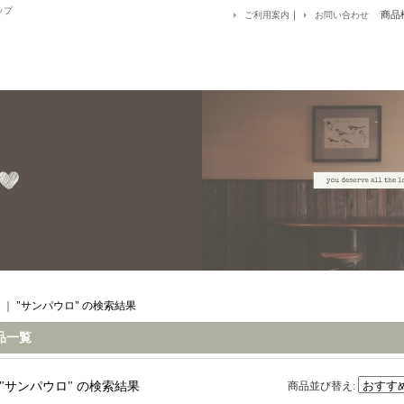
ップ
｜
商品
ご利用案内
お問い合わせ
｜
"サンパウロ"
の
検索結果
品一覧
"サンパウロ"
の
検索結果
商品並び替え
: