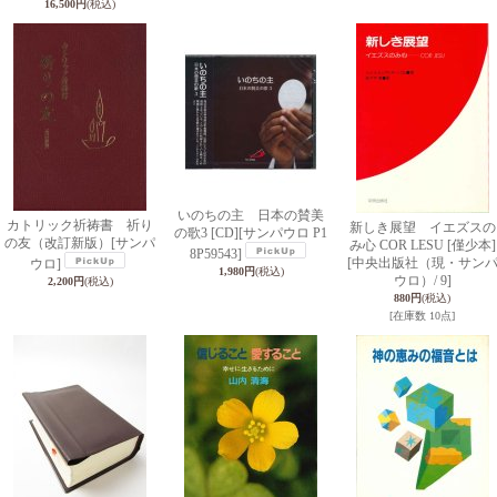
16,500円
(税込)
いのちの主 日本の賛美
カトリック祈祷書 祈り
新しき展望 イエズスの
の歌3 [CD]
[サンパウロ P1
の友（改訂新版）
[サンパ
み心 COR LESU [僅少本]
8P59543]
[中央出版社（現・サン
ウロ]
1,980円
(税込)
ウロ）/ 9]
2,200円
(税込)
880円
(税込)
[在庫数 10点]