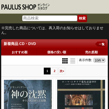
※完売した商品については、再入荷のお知らせはしておりませ
ん。
新着商品 CD・DVD
一覧
おすすめ順
価格の安い順
売れ筋順
表示件数
:
1
2
次
»