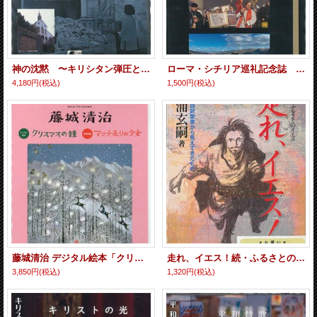
神の沈黙 〜キリシタン弾圧と原爆〜 目からうろこシリーズ［DVD］
ローマ・シチリア巡礼記念誌 ー江戸・元和の大殉教400年記念ー ［DVD］
4,180円
(税込)
1,500円
(税込)
藤城清治 デジタル絵本「クリスマスの鐘」 影絵映画「マッチ売りの少女」 [DVD]
走れ、イエス！続・ふるさとのイエス 山浦玄嗣（Windows専用） [DVD]
3,850円
(税込)
1,320円
(税込)