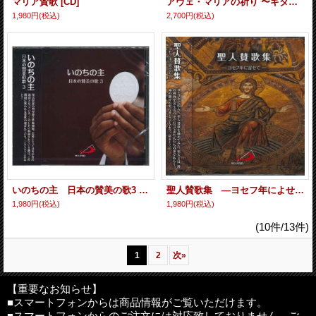
マリア賛歌 [CD]
アヴェ・マリアの祈り 〜ギターとヴォーカル 静かな響き〜 [CD]
1,980円
(税込)
2,700円
(税込)
いのちの主 日本の賛美の歌3 [CD]
聖人賛歌集 ―ヨセフ年によせて― [CD]
1,980円
(税込)
1,980円
(税込)
(10件/13件)
1
2
次
»
【重要なお知らせ】
■スマートフォンからは商品情報がご覧いただけます。
■スマートフォンからのご注文には対応致しておりません。ご