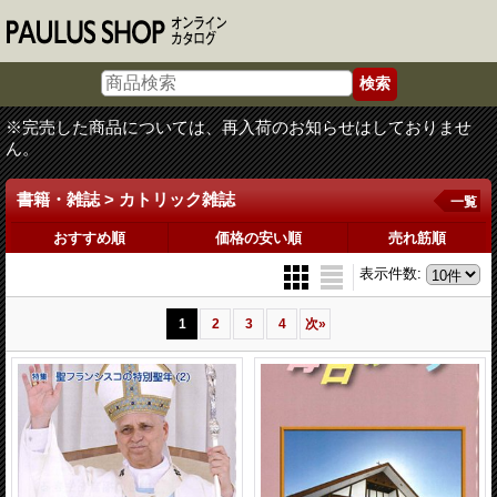
※完売した商品については、再入荷のお知らせはしておりませ
ん。
書籍・雑誌 > カトリック雑誌
一覧
おすすめ順
価格の安い順
売れ筋順
表示件数
:
1
2
3
4
次
»