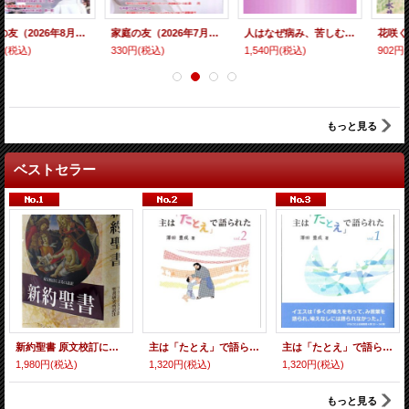
家庭の友（2026年7月号）
人はなぜ病み、苦しむのか 〜聖書からの問い〜 京都聖書委員会シリーズNo.16
花咲く丘
330円
(税込)
1,540円
(税込)
902円
(税込)
もっと見る
ベストセラー
新約聖書 原文校訂による口語訳 FB-B6N（フランシスコ会聖書研究所訳）
主は「たとえ」で語られた vol.2
主は「たとえ」で語られた vol.1
1,980円
(税込)
1,320円
(税込)
1,320円
(税込)
もっと見る