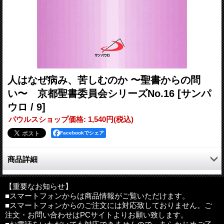
人はなぜ病み、苦しむのか 〜聖書からの問
い〜 京都聖書委員会シリーズNo.16
[サンパ
ウロ / 9]
パウルスショップ価格
:
1,540円
(税込)
Facebookでシェア
商品詳細
「人はなぜ病み、苦しむのか」。それは人類がその誕生以来、常
に抱え続けてきた普遍的な問いである。
【重要なお知らせ】
■スマートフォンからは商品情報がご覧いただけます。
本書は、コロナ禍の2022年、京都司教区聖書委員会主催のオンラ
■スマートフォンからのご注文には対応致しておりません。ご
イン聖書講座で、聖書の中にその答えを見いだそうと試みた、5
注文・お問い合わせはPCサイトよりお願い致します。
人の講師による講義の記録である。