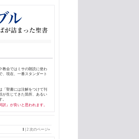
ク教会ではミサの朗読に使わ
で、現在、一番スタンダート
は「聖書には注解をつけて刊
説が生じてきた箇所、あるい
す。
同訳』が良いと思われます。
1
|
2
次のページ
»