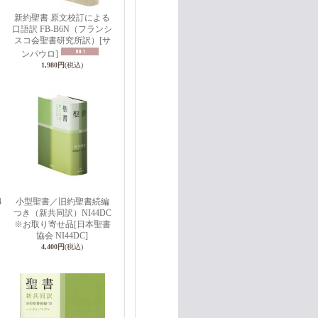
新約聖書 原文校訂による
口語訳 FB-B6N（フランシ
スコ会聖書研究所訳）
[サ
ンパウロ]
1,980円
(税込)
4
小型聖書／旧約聖書続編
つき（新共同訳）NI44DC
※お取り寄せ品
[日本聖書
協会 NI44DC]
4,400円
(税込)