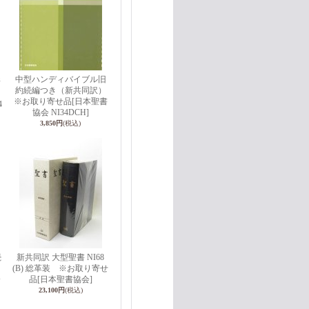
中型ハンディバイブル旧
新
約続編つき（新共同訳）
り
※お取り寄せ品
[日本聖書
4
協会 NI34DCH]
3,850円
(税込)
続
新共同訳 大型聖書 NI68
(B) 総革装 ※お取り寄せ
会
品
[日本聖書協会]
23,100円
(税込)