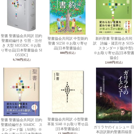
聖書 聖書協会共同訳 旧約
聖書協会共同訳 中型新約
新約聖書 聖書協会共同
聖書続編付き 引照・注付
聖書 SI250 ※お取り寄せ
訳 詩編・箴言付き SI35
き 大型 SIO53DC ※お取
品
[日本聖書協会]
スタンダード版(中型)
り寄せ品
[日本聖書協会 SI
※お取り寄せ品
[日本聖
880円
(税込)
O53DC]
協会]
9,790円
(税込)
2,640円
(税込)
聖書協会共同訳 小型聖書
聖書 聖書協会共同訳 旧約
革装 SI48 ※お取り寄せ品
聖書続編付き SI44DC ス
ガリラヤのイェシュー 日
[日本聖書協会]
タンダード版（A6判）※
本語訳新約聖書四福音
13,200円
(税込)