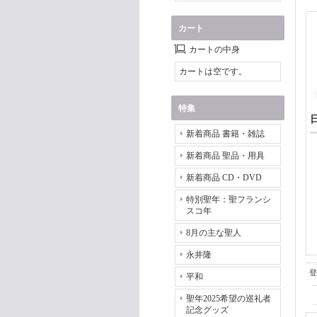
カート
カートの中身
カートは空です。
特集
新着商品 書籍・雑誌
新着商品 聖品・用具
新着商品 CD・DVD
特別聖年：聖フランシ
スコ年
8月の主な聖人
永井隆
登
平和
聖年2025希望の巡礼者
記念グッズ