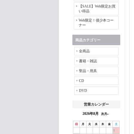
【SALE】Web限定お買
い得品
Web限定！僅少本コー
ナー
商品カテゴリー
全商品
書籍・雑誌
聖品・用具
CD
DVD
営業カレンダー
2026年8月
次月»
日
月
火
水
木
金
土
1