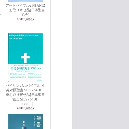
アートバイブル2 NI ART2
J
※お取り寄せ品
[日本聖書
9
協会]
3,300円
(税込)
バイリンガルバイブル 和
英対照聖書 SIESV54DI
3
※お取り寄せ品
[日本聖書
本
協会 SIESV54DI]
7,700円
(税込)