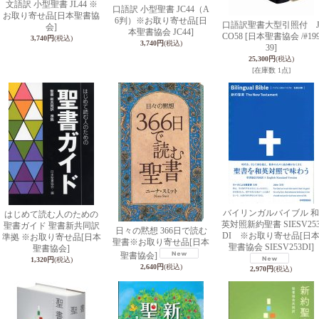
文語訳 小型聖書 JL44 ※
口語訳 小型聖書 JC44（A
お取り寄せ品
[日本聖書協
6判）※お取り寄せ品
[日
口語訳聖書大型引照付 
会]
本聖書協会 JC44]
CO58
[日本聖書協会 /#19
3,740円
(税込)
3,740円
(税込)
39]
25,300円
(税込)
[在庫数 1点]
バイリンガルバイブル 和
はじめて読む人のための
英対照新約聖書 SIESV25
聖書ガイド 聖書新共同訳
日々の黙想 366日で読む
DI ※お取り寄せ品
[日
準拠 ※お取り寄せ品
[日本
聖書※お取り寄せ品
[日本
聖書協会 SIESV253DI]
聖書協会]
聖書協会]
1,320円
(税込)
2,640円
(税込)
2,970円
(税込)