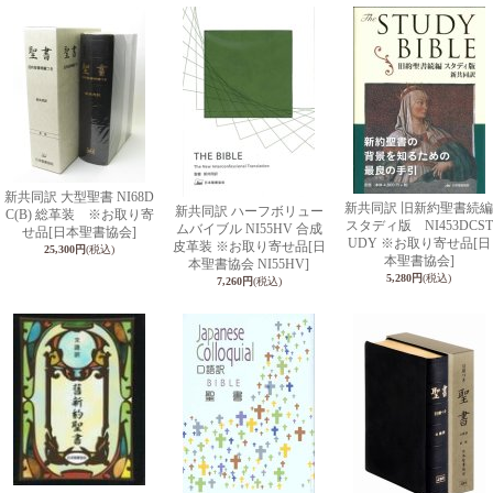
新共同訳 大型聖書 NI68D
新共同訳 旧新約聖書続編
新共同訳 ハーフボリュー
C(B) 総革装 ※お取り寄
スタディ版 NI453DCST
ムバイブル NI55HV 合成
せ品
[日本聖書協会]
UDY ※お取り寄せ品
[日
皮革装 ※お取り寄せ品
[日
25,300円
(税込)
本聖書協会]
本聖書協会 NI55HV]
5,280円
(税込)
7,260円
(税込)