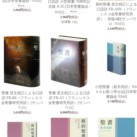
品
[日本聖書協会 / N102]
口語訳 小型聖書 70周年記
新約聖書 原文校訂による
念版 JC45
[日本聖書協会 /
口語訳 FB-A6N（フラン
3,960円
(税込)
N102]
シスコ会聖書研究所
3,960円
(税込)
訳）・初版4刷
[サンパウ
[在庫数 1点]
ロ / N101]
1,430円
(税込)
小型聖書（新共同訳）NI
4 ※お取り寄せ品
[日本聖
聖書 原文校訂による口語
聖書 原文校訂による口語
書協会 NI44]
訳 FB-B6（フランシスコ
訳 FB-A5（フランシスコ
3,740円
(税込)
会聖書研究所訳）
[サンパ
会聖書研究所訳）
[サンパ
ウロ]
ウロ]
5,610円
(税込)
8,800円
(税込)