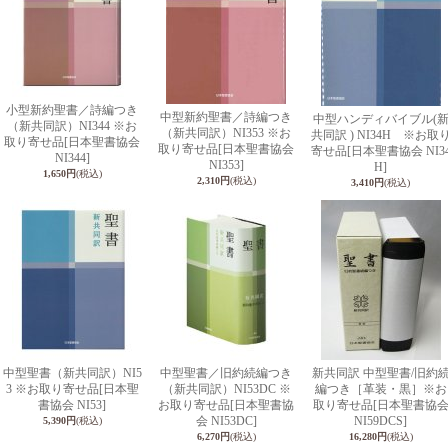
小型新約聖書／詩編つき
中型新約聖書／詩編つき
中型ハンディバイブル(
（新共同訳）NI344 ※お
（新共同訳）NI353 ※お
共同訳 ) NI34H ※お取
取り寄せ品
[日本聖書協会
取り寄せ品
[日本聖書協会
寄せ品
[日本聖書協会 NI3
NI344]
NI353]
H]
1,650円
(税込)
2,310円
(税込)
3,410円
(税込)
中型聖書（新共同訳）NI5
中型聖書／旧約続編つき
新共同訳 中型聖書/旧約
3 ※お取り寄せ品
[日本聖
（新共同訳）NI53DC ※
編つき［革装・黒］※お
書協会 NI53]
お取り寄せ品
[日本聖書協
取り寄せ品
[日本聖書協
会 NI53DC]
NI59DCS]
5,390円
(税込)
6,270円
(税込)
16,280円
(税込)