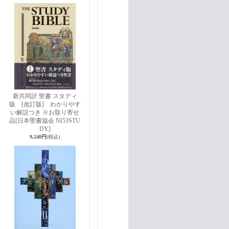
新共同訳 聖書 スタディ
版 [改訂版] わかりやす
い解説つき ※お取り寄せ
品
[日本聖書協会 NI53STU
DY]
9,240円
(税込)