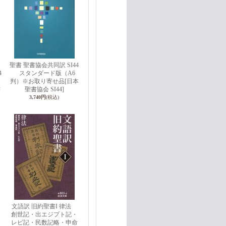
聖書 聖書協会共同訳 SI44
4
スタンダード版（A6
判）※お取り寄せ品
[日本
書
聖書協会 SI44]
3,740円
(税込)
文語訳 旧約聖書I 律法
創世記・出エジプト記・
レビ記・民数記略・申命