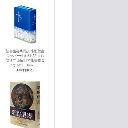
聖書協会共同訳 小型聖書
ジッパー付き SI45Z ※お
り
取り寄せ品
[日本聖書協会
1
/ N102]
4,400円
(税込)