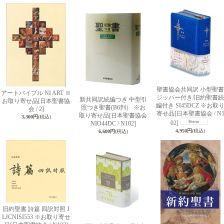
聖書協会共同訳 小型聖書
アートバイブル NI ART ※
ジッパー付き/旧約聖書続
新共同訳続編つき 中型引
お取り寄せ品
[日本聖書協
編付き SI45DCZ ※お取
照つき聖書(B6判） ※お
会 / 2]
寄せ品
[日本聖書協会 / N
取り寄せ品
[日本聖書協会
3,300円
(税込)
02]
NIO44DC / N102]
4,950円
(税込)
6,600円
(税込)
旧約聖書 詩篇 四訳対照 J
LJCNISI553 ※お取り寄せ