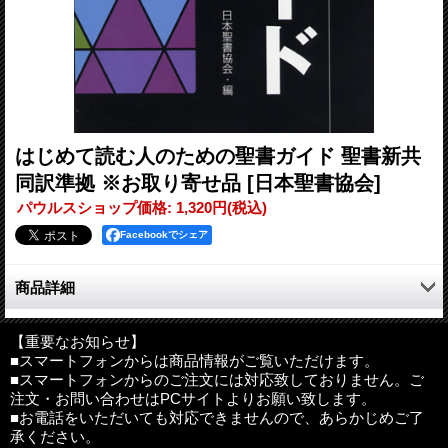
はじめて読む人のための聖書ガイド 聖書新共
同訳準拠 ※お取り寄せ品
[日本聖書協会]
パウルスショップ価格
:
1,320円
(税込)
Facebookでシェア
商品詳細
聖書は数十の文書が集まってできています。各書の特徴、執筆目
的、背景、構成をわかりやすく解説していますので、どこから読
【重要なお知らせ】
■スマートフォンからは商品情報がご覧いただけます。
めばよいか判断できます。
■スマートフォンからのご注文には対応致しておりません。ご
地図、年表、各種図表、時代の流れや背景を理解するための補説
注文・お問い合わせはPCサイトよりお願い致します。
も随所に。やさしくて、ポイントを押さえたガイドです。
■お電話をいただいても対応できませんので、あらかじめご了
承ください。
編者：日本聖書協会