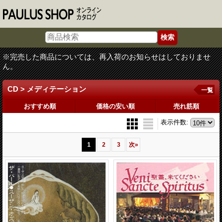
※完売した商品については、再入荷のお知らせはしておりませ
ん。
CD > メディテーション
一覧
おすすめ順
価格の安い順
売れ筋順
表示件数
:
1
2
3
次
»