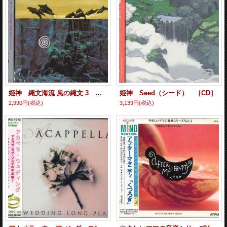
姫神 縄文海流 風の縄文 3 ［CD］
姫神 Seed（シード） ［CD］
2,990円
(税込)
3,139円
(税込)