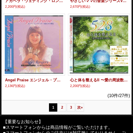
アカペラ・ウェディング・ロング・プレイ ［CD］
やさしいママの音楽シリーズVol.3〜アフター・マタニティ「くつろぎ」 ［CD］
2,200円
(税込)
2,670円
(税込)
Angel Praise エンジェル・プレイズ 天使たちの賛美 [CD]
心と体を整えるII 〜愛の周波数528Hz〜 [CD]
2,136円
(税込)
2,200円
(税込)
(10件/27件)
1
2
3
次
»
【重要なお知らせ】
■スマートフォンからは商品情報がご覧いただけます。
■スマートフォンからのご注文には対応致しておりません。ご