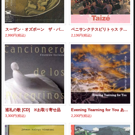
スーザン・オズボーン ザ・パール ［CD］
ベニサンクテスピリトゥス テゼの祈り [CD] ※お取り寄せ品
2,990円
(税込)
2,136円
(税込)
巡礼の歌 [CD] ※お取り寄せ品
Evening Yearning for You あなたをなつかしく思い出す夕暮れ [CD] ※お取り寄せ品
3,300円
(税込)
2,200円
(税込)