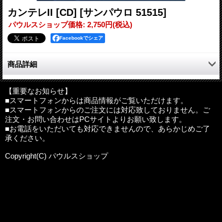
カンテレII [CD]
[サンパウロ 51515]
パウルスショップ価格
:
2,750円
(税込)
Facebookでシェア
商品詳細
いくつもの出逢いから生まれた調べ
さざなみのように心に流れ満ちて行く
【重要なお知らせ】
■スマートフォンからは商品情報がご覧いただけます。
その想いがこだまするように
■スマートフォンからのご注文には対応致しておりません。ご
はざた雅子による「カンテレ」オリジナル曲集
注文・お問い合わせはPCサイトよりお願い致します。
素朴で神秘的な音色にいざなわれて
■お電話をいただいても対応できませんので、あらかじめご了
承ください。
●曲目
プレリュード Prelude
Copyright(C) パウルスショップ
ひらく Furrow
夜明け Dawn
森のバラ The rose in the forest
静かな朝 In the calm morning
白い道 The white way
ミレニアム Millennium