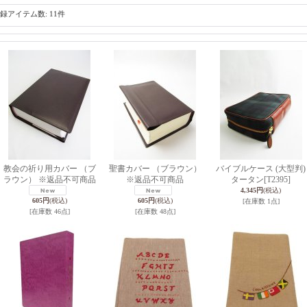
録アイテム数
:
11件
教会の祈り用カバー （ブ
聖書カバー （ブラウン）
バイブルケース (大型判)
ラウン） ※返品不可商品
※返品不可商品
タータン
[T2395]
4,345円
(税込)
605円
(税込)
605円
(税込)
[在庫数 1点]
[在庫数 46点]
[在庫数 48点]