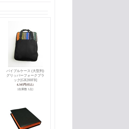
バイブルケース (大型判)
グリッパーフォークブラ
ック
[GR200FB]
4,345円
(税込)
[在庫数 1点]