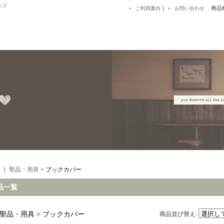
ップ
｜
商品
ご利用案内
お問い合わせ
｜
聖品・用具
> ブックカバー
品一覧
聖品・用具 > ブックカバー
商品並び替え
: