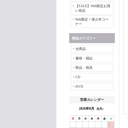
【SALE】Web限定お買
い得品
Web限定！僅少本コー
ナー
商品カテゴリー
全商品
書籍・雑誌
聖品・用具
CD
DVD
営業カレンダー
2026年8月
次月»
日
月
火
水
木
金
土
1