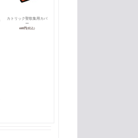
カトリック聖歌集用カバ
#
ー
440円
(税込)