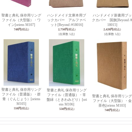
聖書と典礼 保存用リング
ハンドメイド文庫本用ブ
ハンドメイド新書用ブッ
ファイル（大型版）・ワ
ックカバー アルファベ
クカバー 国旗
[Beyond /
イン
[oriens M107]
ット
[Beyond /#18016]
18015]
748円
(税込)
2,750円
(税込)
2,420円
(税込)
[在庫数 5点]
[在庫数 5点]
聖書と典礼 保存用リング
聖書と典礼 保存用リング
ファイル（普通版）・群
ファイル（普通版）・常
聖書と典礼 保存用リング
青（ぐんじょう）
[oriens
盤緑（ときわみどり）
[ori
ファイル（大型版）・金
M105]
ens M106]
茶色
[oriens M103]
550円
(税込)
550円
(税込)
748円
(税込)