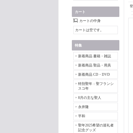
登
カート
カートの中身
カートは空です。
特集
新着商品 書籍・雑誌
新着商品 聖品・用具
新着商品 CD・DVD
特別聖年：聖フランシ
スコ年
8月の主な聖人
永井隆
平和
聖年2025希望の巡礼者
記念グッズ