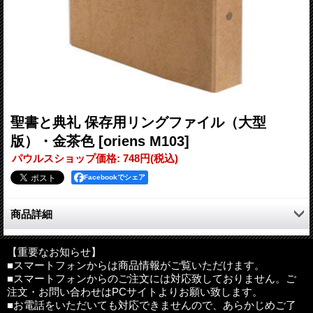
聖書と典礼 保存用リングファイル（大型
版）・金茶色
[oriens M103]
パウルスショップ価格
:
748円
(税込)
Facebookでシェア
商品詳細
「聖書と典礼」（大型版）保存用リングファイル。
【重要なお知らせ】
■スマートフォンからは商品情報がご覧いただけます。
■スマートフォンからのご注文には対応致しておりません。ご
サイズ：27x20.5x3.5cm
注文・お問い合わせはPCサイトよりお願い致します。
発売元：オリエンス宗教研究所
■お電話をいただいても対応できませんので、あらかじめご了