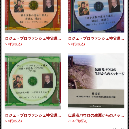
ロジェ・プロヴァンシェ神父講話 「福音宣教の意味と歴史 2 」［CD］
ロジェ・プロヴァンシェ神父講話 「福音宣教の意味と歴史 1 」［CD］
550円
(税込)
550円
(税込)
ロジェ・プロヴァンシェ神父講話 「福音宣教の新しい方法をもとめて」［CD］
伝道者パウロの生涯からのメッセージ 朴憲郁 [CD]
550円
(税込)
7,537円
(税込)