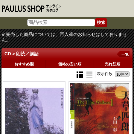
※完売した商品については、再入荷のお知らせはしておりませ
ん。
CD > 朗読／講話
一覧
おすすめ順
価格の安い順
売れ筋順
表示件数
: