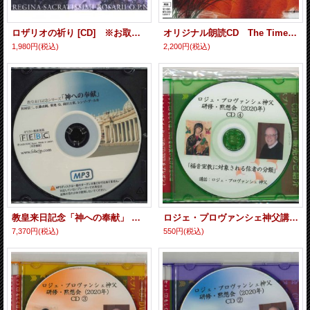
ロザリオの祈り [CD] ※お取り寄せ品
オリジナル朗読CD The Time Walkers 1 天草四郎 ［CD］
1,980円
(税込)
2,200円
(税込)
教皇来日記念「神への奉献」 ［MP3ディスク］
ロジェ・プロヴァンシェ神父講話 「福音宣教に対象される信者の分類 」［CD］
7,370円
(税込)
550円
(税込)