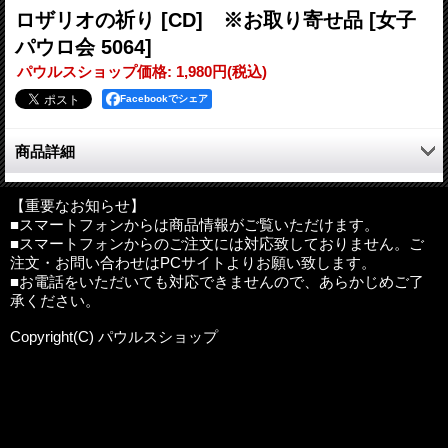
ロザリオの祈り [CD] ※お取り寄せ品
[女子
パウロ会 5064]
パウルスショップ価格
:
1,980円
(税込)
Facebookでシェア
商品詳細
マリアとともに、平和を求めて祈りましょう。
教皇ヨハネ・パウロ二世は、使徒的書簡『おとめマリアのロザリ
【重要なお知らせ】
■スマートフォンからは商品情報がご覧いただけます。
オ』のなかで、「ロザリオは単純で、深い、すばらしい祈りで
■スマートフォンからのご注文には対応致しておりません。ご
す」とおしゃっています。キリストの生涯を黙想しながら、聖母
注文・お問い合わせはPCサイトよりお願い致します。
マリアの取次を求めてご一緒に祈りましょう。
■お電話をいただいても対応できませんので、あらかじめご了
承ください。
Disk1
1. 喜びの神秘
Copyright(C) パウルスショップ
2. 光の神秘
Disk2
1. 苦しみの神秘
2. 栄えの神秘