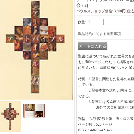
会 / 2
]
パウルスショップ価格
:
3,300円
(税込
数量
:
返品特約に関する重要事項
聖書に基づいて描かれた世界の名画
もに500ページにわたって掲載さ
に見えたり、宗教絵画がもっと深
特長：1.聖書に関連した世界の名
している。
2.聖書本文を読むと同時に、
できる。
3.巻末には各絵画の所蔵場所
海外での美術館巡りに役立
判型：Ａ5判変形上製 布クロス
ページ数：520ページ
ISBN：4-8202-4214-8