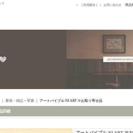
ップ
｜
商品
ご利用案内
お問い合わせ
｜
書籍・雑誌
>
聖書
｜
アートバイブル NI ART ※お取り寄せ品
品詳細
アートバイブル NI ART 