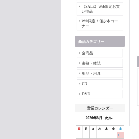
【SALE】Web限定お買
い得品
Web限定！僅少本コー
ナー
商品カテゴリー
全商品
書籍・雑誌
聖品・用具
CD
DVD
営業カレンダー
2026年8月
次月»
日
月
火
水
木
金
土
1