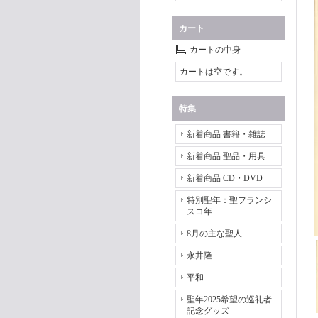
カート
カートの中身
カートは空です。
特集
新着商品 書籍・雑誌
新着商品 聖品・用具
新着商品 CD・DVD
特別聖年：聖フランシ
スコ年
8月の主な聖人
永井隆
平和
聖年2025希望の巡礼者
記念グッズ