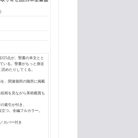
)
325点が、聖書の本文とと
れている。聖書がもっと身近
く読めたりしてくる。
画を、関連個所の随所に掲載
絵画を見ながら美術鑑賞も
の索引が付き、
つ。全編フルカラー。
装／カバー付き