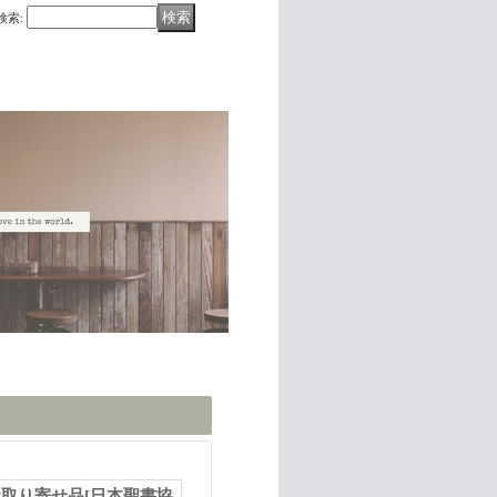
検索
:
※お取り寄せ品
[
日本聖書協