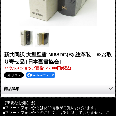
新共同訳 大型聖書 NI68DC(B) 総革装 ※お取
り寄せ品
[日本聖書協会]
パウルスショップ価格
:
25,300円
(税込)
Facebookでシェア
商品詳細
判型：A5判 上製
文字の大きさ：約10ポイント
【重要なお知らせ】
■スマートフォンからは商品情報がご覧いただけます。
その他：革装、三方金、ケース入り
■スマートフォンからのご注文には対応致しておりません。ご
ページ数：2,452ページ