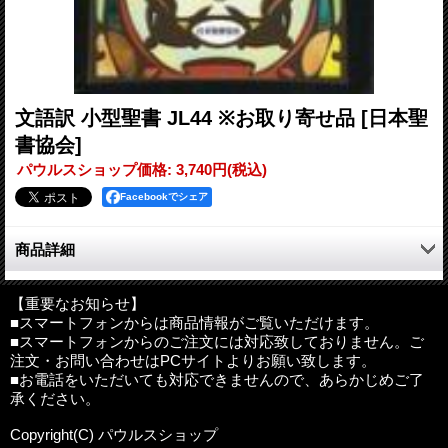
文語訳 小型聖書 JL44 ※お取り寄せ品
[日本聖
書協会]
パウルスショップ価格
:
3,740円
(税込)
Facebookでシェア
商品詳細
ヘボンらを中心とした翻訳委員社中および聖書翻訳出版常置委員
会により翻訳され、聖書協会として初めて発行した記念すべき日
【重要なお知らせ】
■スマートフォンからは商品情報がご覧いただけます。
本語聖書。愛読者が絶えない名訳です。
■スマートフォンからのご注文には対応致しておりません。ご
大正モダンをイメージした紙ジャケット掛け。
注文・お問い合わせはPCサイトよりお願い致します。
■お電話をいただいても対応できませんので、あらかじめご了
判型：A6判（左右116×天地155×厚さ38mm）
承ください。
重量：約510g
文字の大きさ：7ポイント
Copyright(C) パウルスショップ