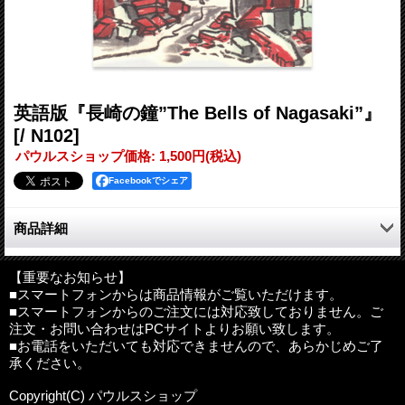
英語版『長崎の鐘”The Bells of Nagasaki”』
[/ N102]
パウルスショップ価格
:
1,500円
(税込)
Facebookでシェア
商品詳細
左開きの英語版と、右開きの日本語版が合本された一冊。
初版の日比谷出版社版（1949年）に掲載された「自序」、
【重要なお知らせ】
■スマートフォンからは商品情報がご覧いただけます。
登場人物についての注釈、海外の翻訳版紹介、を掲載している。
■スマートフォンからのご注文には対応致しておりません。ご
注文・お問い合わせはPCサイトよりお願い致します。
■お電話をいただいても対応できませんので、あらかじめご了
著者：永井 隆
承ください。
英訳：ウィリアム・ジョンストン神父
編集制作： サンパウロ、英語版『長崎の鐘”The Bells of
Copyright(C) パウルスショップ