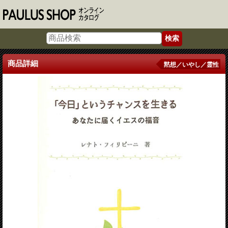
商品詳細
黙想／いやし／霊性