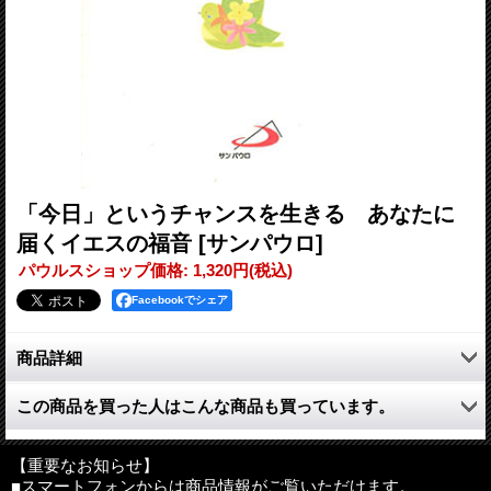
「今日」というチャンスを生きる あなたに
届くイエスの福音
[サンパウロ]
パウルスショップ価格
:
1,320円
(税込)
Facebookでシェア
商品詳細
「カイロス」は機会とチャンスという意味です。時間の経過では
この商品を買った人はこんな商品も買っています。
なく、時間の意味とその過ごし方を表しています。密度の高い時
間と体験。また、カイロス的な時は気づきとひらめき、成長のた
めの促しと刺激の時間と機会です。そして、訓練と鍛錬のときと
【重要なお知らせ】
いう意味も込められているのです。
■スマートフォンからは商品情報がご覧いただけます。