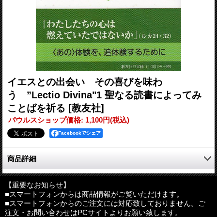
イエスとの出会い その喜びを味わ
う ”Lectio Divina"1 聖なる読書によってみ
ことばを祈る
[教友社]
パウルスショップ価格
:
1,100円
(税込)
Facebookでシェア
商品詳細
「わたしたちの心は、燃えていたではないか」（ルカ24・32）
〈あの〉体験を、追体験するために…
【重要なお知らせ】
■スマートフォンからは商品情報がご覧いただけます。
厳選された２４のみことばを祈る。
■スマートフォンからのご注文には対応致しておりません。ご
レクティオ・ディヴィナシリーズ第一弾。
注文・お問い合わせはPCサイトよりお願い致します。