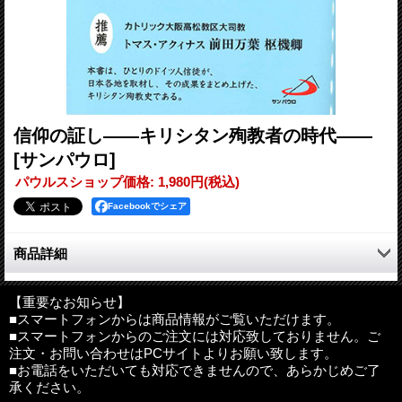
信仰の証し――キリシタン殉教者の時代――
[サンパウロ]
パウルスショップ価格
:
1,980円
(税込)
Facebookでシェア
商品詳細
カトリック大阪高松教区大司教・トマス・アクィナス前田万葉枢
機卿 推薦
【重要なお知らせ】
■スマートフォンからは商品情報がご覧いただけます。
■スマートフォンからのご注文には対応致しておりません。ご
本書は、ひとリのドイツ人信徒が、日本各地を取材し、その成果
注文・お問い合わせはPCサイトよりお願い致します。
をまとめ上げた、キリシタン殉教史である。
■お電話をいただいても対応できませんので、あらかじめご了
「この本は完璧を求めた歴史書でもなければ、歴史の細部まで精
承ください。
密に描き出すことを目的としたものでもあリません。……宣教の