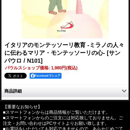
イタリアのモンテッソーリ教育 -ミラノの人々
に伝わるマリア・モンテッソーリの心-
[サン
パウロ / N101]
パウルスショップ価格
:
1,980円
(税込)
Facebookでシェア
商品詳細
イタリアを代表する世界都市ミラノ在住の著者は、モンテッソー
リ・スクールに勤務しながら、執筆・視察旅行の企画・ガイド・
【重要なお知らせ】
■スマートフォンからは商品情報がご覧いただけます。
通訳と、多忙な日々を送るモンテッソーリアンである。著者は、
■スマートフォンからのご注文には対応致しておりません。ご
創立120年の歴史を誇るイタリア発祥のモンテッソーリ教育につ
注文・お問い合わせはPCサイトよりお願い致します。
いて、マリア・モンテッソーリ博士から、直接、教えを受けた弟
■お電話をいただいても対応できませんので、あらかじめご了