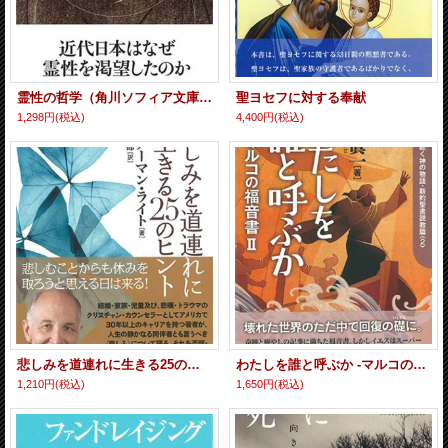
霊性の哲学（角川ソフィア文庫） ※お取り寄せ品
聖ヨセフに対する奉献
1,298円
(税込)
4,400円
(税込)
悲しみを道連れに生きる25のヒント ※お取り寄せ品
わたしを誰と呼ぶか -マルコの福音書2- 焚き火を囲んで聴く神の物語・新約聖書説教篇2 ※お取り寄せ品
1,210円
(税込)
1,650円
(税込)