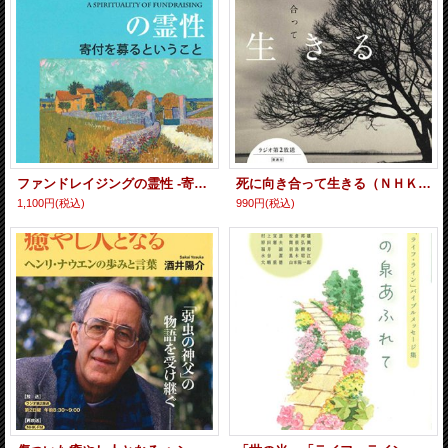
ファンドレイジングの霊性 -寄付を募るということ- ※お取り寄せ品
死に向き合って生きる（ＮＨＫこころをよむ） ※お取り寄せ品
1,100円
(税込)
990円
(税込)