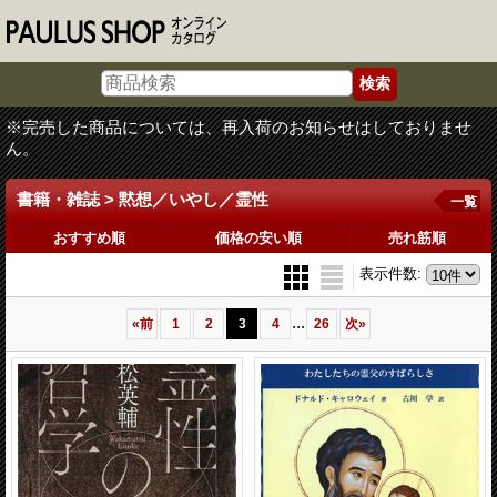
※完売した商品については、再入荷のお知らせはしておりませ
ん。
書籍・雑誌 > 黙想／いやし／霊性
一覧
おすすめ順
価格の安い順
売れ筋順
表示件数
:
...
«
前
1
2
3
4
26
次
»