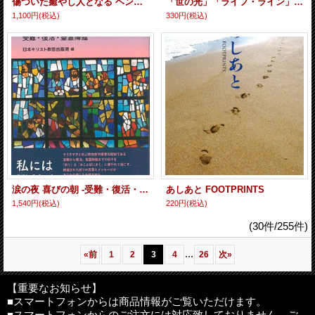
傷ついた癒やし人となる ヘンリ・ナウエンの歩みと言葉（ＮＨＫ宗教の時間） ※お取り寄せ品
「世の光」「ライフ・ライン」バイブルメッセージ集]愛の泉あふれて※お取り寄せ品
1,100円
(税込)
330円
(税込)
涙の夜 喜びの朝 -受難・復活・聖霊降臨- ※お取り寄せ品
あしあと FOOTPRINTS
1,540円
(税込)
220円
(税込)
(30件/255件)
...
«
前
1
2
3
4
26
次
»
【重要なお知らせ】
■スマートフォンからは商品情報がご覧いただけます。
■スマートフォンからのご注文には対応致しておりません。ご