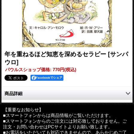
年を重ねるほど知恵を深めるセラピー
[サンパ
ウロ]
パウルスショップ価格
:
770円
(税込)
Facebookでシェア
商品詳細
だれもが年を重ねます。人生のこの場面を危険と衰退と見ること
もできますが，期待と可能性に満ちたものと見ることもできると
【重要なお知らせ】
■スマートフォンからは商品情報がご覧いただけます。
著者は宣言しています。本書『年を重ねるほど知恵を深めるセラ
■スマートフォンからのご注文には対応致しておりません。ご
ピー』の言葉と陽気なエルフ（妖精）によって，知恵を見いだ
注文・お問い合わせはPCサイトよりお願い致します。
し，高齢期の意味を発見し，豊かな実りを結ばれることでしょ
■お電話をいただいても対応できませんので、あらかじめご了