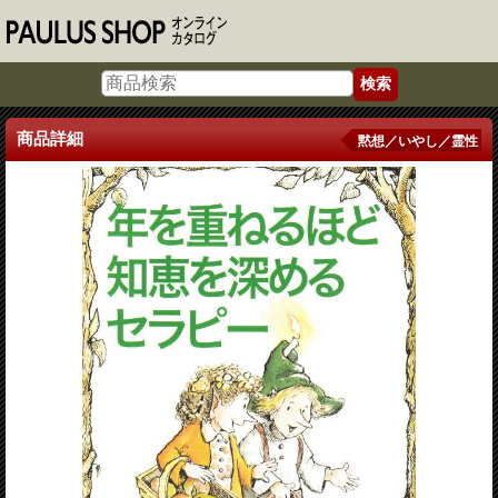
商品詳細
黙想／いやし／霊性