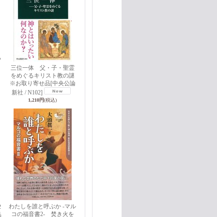
ら
三位一体 父・子・聖霊
をめぐるキリスト教の謎
※お取り寄せ品
[中央公論
新社 / N102]
1,210円
(税込)
わたしを誰と呼ぶか -マル
2
コの福音書2- 焚き火を
品