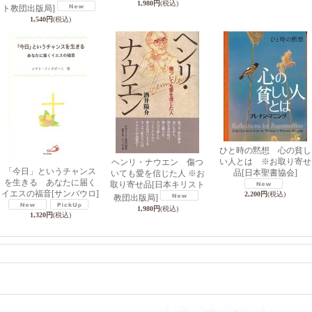
1,980円
(税込)
ト教団出版局]
1,540円
(税込)
ひと時の黙想 心の貧し
い人とは ※お取り寄せ
ヘンリ・ナウエン 傷つ
「今日」というチャンス
品
[日本聖書協会]
いても愛を信じた人 ※お
を生きる あなたに届く
取り寄せ品
[日本キリスト
イエスの福音
[サンパウロ]
2,200円
(税込)
教団出版局]
1,980円
(税込)
1,320円
(税込)