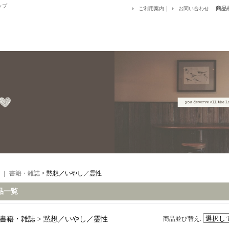
ップ
｜
商品
ご利用案内
お問い合わせ
｜
書籍・雑誌
> 黙想／いやし／霊性
品一覧
書籍・雑誌 > 黙想／いやし／霊性
商品並び替え
: