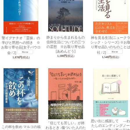
静まりから生まれるもの
神を見る生活(ニューク
聖イグナチオ「霊操」の
信仰生活についての三つ
シック・シリーズ) ※お
学びと黙想への招き ※
の霊想 ※お取り寄せ品
り寄せ品
[いのちのこと
お取り寄せ品
[女子パウロ
[あめんどう]
社 / 2]
会 / 2]
1,100円
(税込)
1,540円
(税込)
1,870円
(税込)
思い出に感謝して ―わ
「信じても苦しい」が終
たしのエンディングノー
この杯を飲め マルコの福
わるとき -傷ついた人のた