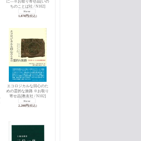
女
に―※お取り寄せ品
[いの
ちのことば社 / N102]
1,870円
(税込)
エコロジカルな回心のた
めの霊的な旅路 ※お取り
寄せ品
[教友社 / N102]
ー
書
2,200円
(税込)