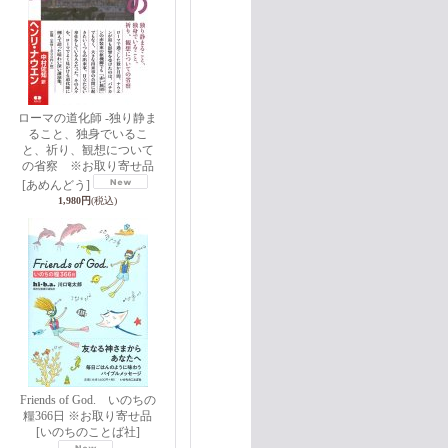
ローマの道化師 -独り静ま
ること、独身でいるこ
と、祈り、観想について
の省察 ※お取り寄せ品
[あめんどう]
1,980円
(税込)
Friends of God. いのちの
糧366日 ※お取り寄せ品
[いのちのことば社]