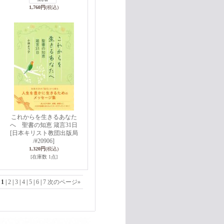
1,760円
(税込)
これからを生きるあなた
へ 聖書の知恵 箴言31日
[日本キリスト教団出版局
/#20906]
1,320円
(税込)
[在庫数 1点]
1
|
2
|
3
|
4
|
5
|
6
|
7
次のページ
»