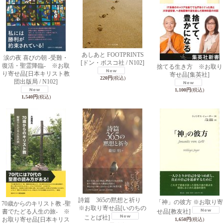
あしあと FOOTPRINTS
涙の夜 喜びの朝 -受難・
[ドン・ボスコ社 / N102]
復活・聖霊降臨- ※お取
捨てる生き方 ※お取り
り寄せ品
[日本キリスト教
寄せ品
[集英社]
220円
(税込)
団出版局 / N102]
1,100円
(税込)
1,540円
(税込)
詩篇 365の黙想と祈り
「神」の彼方 ※お取り寄
70歳からのキリスト教 -聖
※お取り寄せ品
[いのちの
書でたどる人生の旅- ※
せ品
[教友社]
ことば社]
お取り寄せ品
[日本キリス
1,650円
(税込)