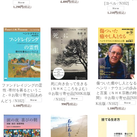
4,400円
(税込)
[ヨベル / N102]
1,298円
(税込)
1,210円
(税込)
傷ついた癒やし人となる
死に向き合って生きる
ファンドレイジングの霊
ヘンリ・ナウエンの歩み
（ＮＨＫこころをよむ）
性 -寄付を募るというこ
と言葉（ＮＨＫ宗教の時
※お取り寄せ品
[NHK出版
と- ※お取り寄せ品
[あめ
間） ※お取り寄せ品
[NH
/ N102]
んどう / N102]
K出版 / N102]
990円
(税込)
1,100円
(税込)
1,100円
(税込)