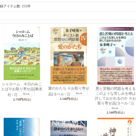
録アイテム数
:
255件
シャローム 今日のみこ
愛のかたち ※お取り寄せ
悪と苦難の問題を考える
とば※お取り寄せ品
[教友
このような苦しみを神は
品
[ヨベル / 2]
社 / 2]
許しておかれるのか ※お
1,540円
(税込)
2,750円
(税込)
取り寄せ品
[ヨベル / 2]
1,540円
(税込)