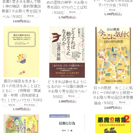
ト― ※お取り寄せ品
[
音書3 焚き火を囲んで聴
めの霊性の神学- ※お取り
子パウロ会 / N102]
く神の物語・新約聖書説
寄せ品
[いのちのことば社
教篇3 ※お取り寄せ品
[ヨ
/ N102]
1,100円
(税込)
ベル / N102]
1,760円
(税込)
1,650円
(税込)
週日の福音を生きる－
どうすれば赦せるように
日々の生活をみことばと
なるのか ー52週の旅路ー
日々の黙想 今ここに気
ともに－［待降節・降誕
※お取り寄せ品
[ヨベル /
付くー150の祈りと瞑想
節・年間（四旬節前ま
N102]
※お取り寄せ品
[日本聖
で）］
[サンパウロ / N101]
1,980円
(税込)
協会 / N102]
2,640円
(税込)
1,320円
(税込)