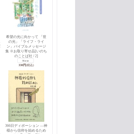
希望の光に向かって 「世
ラ
の光」「ライフ・ライ
取
ン」バイブルメッセージ
ば
集 ※お取り寄せ品
[いのち
のことば社 / 2]
330円
(税込)
366日ディボーション ―神
様から信仰を始めるため