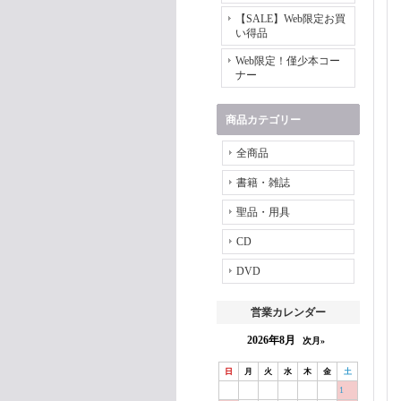
【SALE】Web限定お買
い得品
Web限定！僅少本コー
ナー
商品カテゴリー
全商品
書籍・雑誌
聖品・用具
CD
DVD
営業カレンダー
2026年8月
次月»
日
月
火
水
木
金
土
1