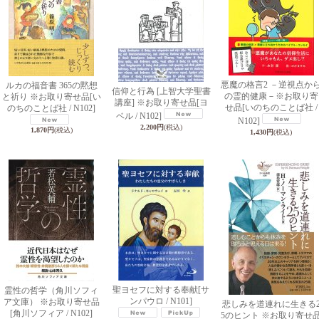
悪魔の格言2 －逆視点か
ルカの福音書 365の黙想
信仰と行為 [上智大学聖書
の霊的健康－※お取り寄
と祈り ※お取り寄せ品
[い
講座] ※お取り寄せ品
[ヨ
せ品
[いのちのことば社 /
のちのことば社 / N102]
ベル / N102]
N102]
2,200円
(税込)
1,870円
(税込)
1,430円
(税込)
聖ヨセフに対する奉献
[サ
霊性の哲学（角川ソフィ
ンパウロ / N101]
ア文庫） ※お取り寄せ品
悲しみを道連れに生きる
[角川ソフィア / N102]
5のヒント ※お取り寄せ