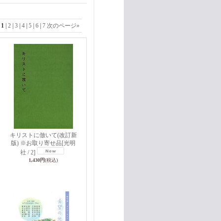
1
|
2
|
3
|
4
|
5
|
6
|
7
次のページ
»
キリストに倣いて(改訂新
版) ※お取り寄せ品
[光明
社 / 2]
1,430円
(税込)