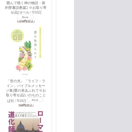
囲んで聴く神の物語・新
約聖書説教篇2 ※お取り寄
せ品
[ヨベル / N102]
1,650円
(税込)
「世の光」「ライフ・ラ
イン」バイブルメッセー
ジ集]愛の泉あふれて※お
取り寄せ品
[いのちのこと
ば社 / N102]
330円
(税込)