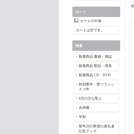
登
カート
カートの中身
カートは空です。
特集
新着商品 書籍・雑誌
新着商品 聖品・用具
新着商品 CD・DVD
特別聖年：聖フランシ
スコ年
8月の主な聖人
永井隆
平和
聖年2025希望の巡礼者
記念グッズ