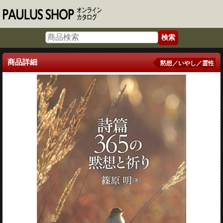
商品詳細
黙想／いやし／霊性