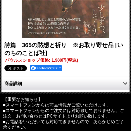
詩篇 365の黙想と祈り ※お取り寄せ品
[い
のちのことば社]
パウルスショップ価格
:
1,980円
(税込)
Facebookでシェア
商品詳細
詩篇の祈りを私たちの祈りとすることを念頭に、詩篇記者の賛
美、感謝、絶望、嘆き、悔い改めを少しずつ味わい、思いめぐら
【重要なお知らせ】
■スマートフォンからは商品情報がご覧いただけます。
す――短い引用、短い解説と黙想のための質問、祈りで構成され
■スマートフォンからのご注文には対応致しておりません。ご
た簡潔な内容で神とのより深い交わりへと導く好評の聖書日課シ
注文・お問い合わせはPCサイトよりお願い致します。
リーズ。
■お電話をいただいても対応できませんので、あらかじめご了
承ください。