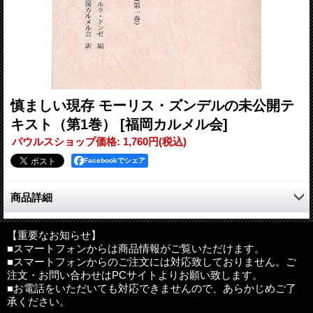
慎ましい現存 モーリス・ズンデルの未公開テ
キスト（第1巻）
[福岡カルメル会]
パウルスショップ価格
:
1,760円
(税込)
Facebookでシェア
商品詳細
この手作りの本は、社会のなかで、祈りを深め、内的生活を通し
て福音を生きたい方々のささやかな手引きともなればと念じて始
【重要なお知らせ】
■スマートフォンからは商品情報がご覧いただけます。
められたものです。（巻末より）
■スマートフォンからのご注文には対応致しておりません。ご
注文・お問い合わせはPCサイトよりお願い致します。
●目次
■お電話をいただいても対応できませんので、あらかじめご了
第1部 神との出会いに向かう人間
承ください。
1.人間に向かって