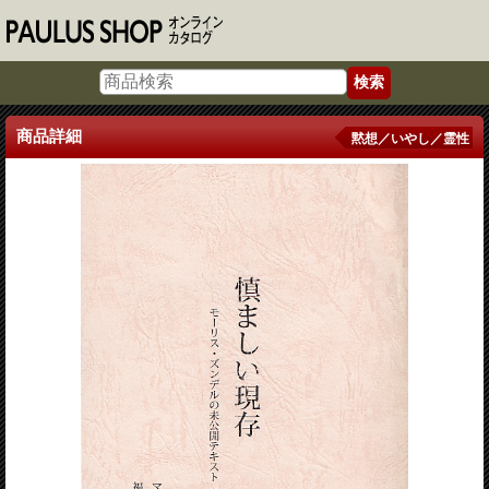
商品詳細
黙想／いやし／霊性