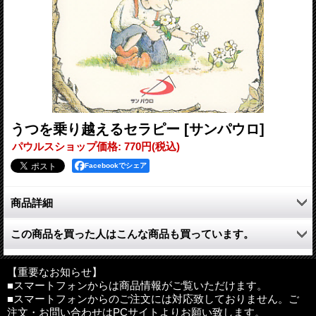
うつを乗り越えるセラピー
[サンパウロ]
パウルスショップ価格
:
770円
(税込)
Facebookでシェア
商品詳細
子どものときに，靴のひもの結び方や自転車の乗り方を習いまし
この商品を買った人はこんな商品も買っています。
たが，感情──とりわけ希望のないことや悲しみ──を制御する複
雑な方法は習いませんでした。
本書『うつを乗り越えるセラピー』は，自分の心と魂を注視する
【重要なお知らせ】
方法を示しています。うつにも希望があります……希望は多くの
■スマートフォンからは商品情報がご覧いただけます。
■スマートフォンからのご注文には対応致しておりません。ご
源泉からもたらされます──小さいながら本書もその一つです。
注文・お問い合わせはPCサイトよりお願い致します。