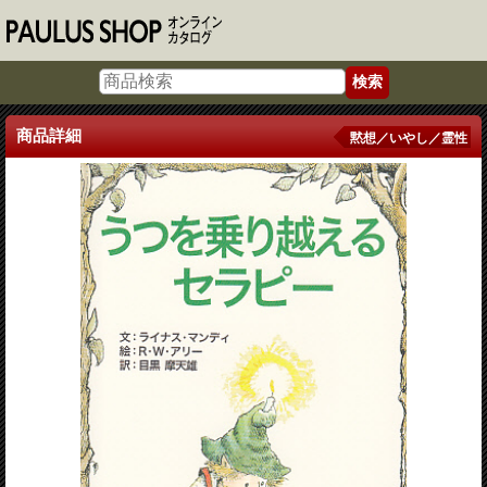
商品詳細
黙想／いやし／霊性