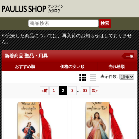
※完売した商品については、再入荷のお知らせはしておりませ
ん。
新着商品 聖品・用具
一覧
おすすめ順
価格の安い順
売れ筋順
表示件数
:
...
«
前
1
2
3
83
次
»