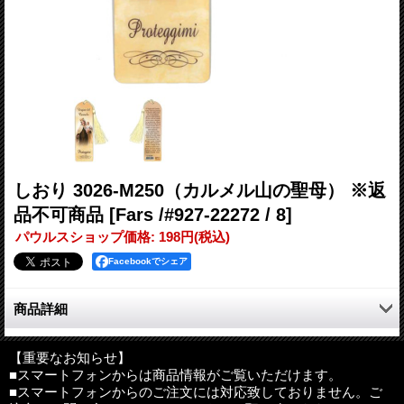
しおり 3026-M250（カルメル山の聖母） ※返
品不可商品
[Fars /#927-22272 / 8]
パウルスショップ価格
:
198円
(税込)
Facebookでシェア
商品詳細
聖画（カルメル山の聖母）がプリントされたしおりです。
裏面のお祈りはイタリア語です。
【重要なお知らせ】
■スマートフォンからは商品情報がご覧いただけます。
■スマートフォンからのご注文には対応致しておりません。ご