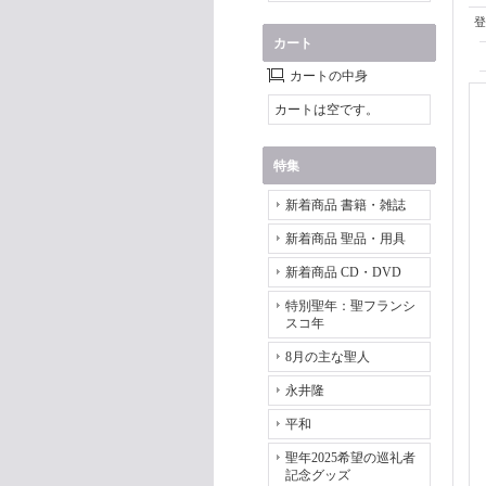
登
カート
カートの中身
カートは空です。
特集
新着商品 書籍・雑誌
新着商品 聖品・用具
新着商品 CD・DVD
特別聖年：聖フランシ
スコ年
8月の主な聖人
永井隆
平和
聖年2025希望の巡礼者
記念グッズ