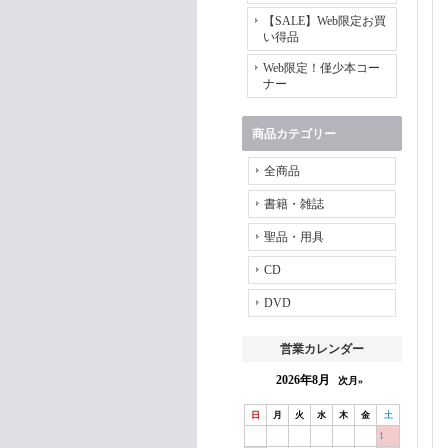
【SALE】Web限定お買
い得品
Web限定！僅少本コー
ナー
商品カテゴリー
全商品
書籍・雑誌
聖品・用具
CD
DVD
営業カレンダー
2026年8月
次月»
日
月
火
水
木
金
土
1