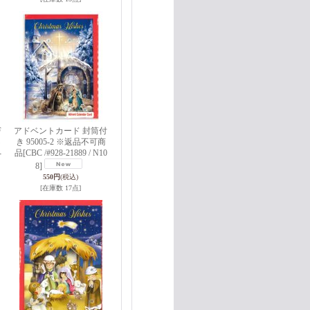
F
アドベントカード 封筒付
不
き 95005-2 ※返品不可商
-
品
[CBC /#928-21889 / N10
8]
550円
(税込)
[在庫数 17点]