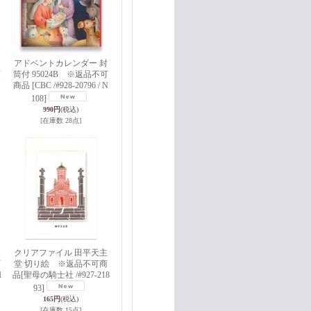
アドベントカレンダー 封
可
筒付 95024B ※返品不可
N
商品
[CBC /#928-20796 / N
108]
990円
(税込)
[在庫数 28点]
クリアファイル 田平天主
可
堂 切り絵 ※返品不可商
1
品
[聖母の騎士社 /#927-218
93]
165円
(税込)
[在庫数 15点]