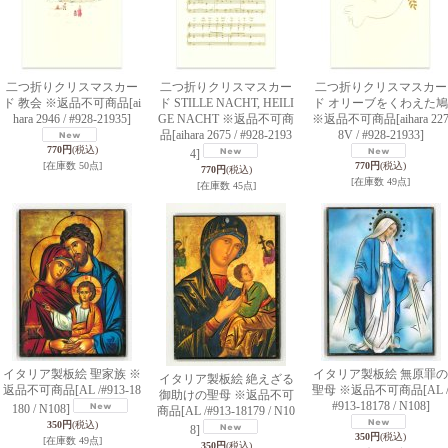
二つ折りクリスマスカー
二つ折りクリスマスカー
二つ折りクリスマスカー
ド 教会 ※返品不可商品
[ai
ド STILLE NACHT, HEILI
ド オリーブをくわえた鳩
hara 2946 / #928-21935]
GE NACHT ※返品不可商
※返品不可商品
[aihara 22
品
[aihara 2675 / #928-2193
8V / #928-21933]
770円
(税込)
4]
[在庫数 50点]
770円
(税込)
770円
(税込)
[在庫数 49点]
[在庫数 45点]
イタリア製板絵 聖家族 ※
イタリア製板絵 無原罪の
イタリア製板絵 絶えざる
返品不可商品
[AL /#913-18
聖母 ※返品不可商品
[AL 
御助けの聖母 ※返品不可
#913-18178 / N108]
180 / N108]
商品
[AL /#913-18179 / N10
350円
(税込)
8]
350円
(税込)
[在庫数 49点]
350円
(税込)