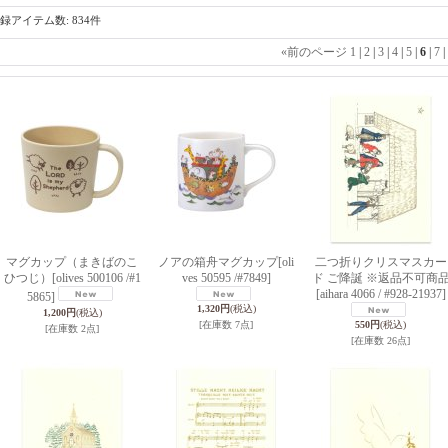
録アイテム数
:
834件
«
前のページ
1
|
2
|
3
|
4
|
5
|
6
|
7
|
マグカップ（まきばのこ
ノアの箱舟マグカップ
[oli
二つ折りクリスマスカー
ひつじ）
[olives 500106 /#1
ves 50595 /#7849]
ド ご降誕 ※返品不可商
[aihara 4066 / #928-21937]
5865]
1,320円
(税込)
1,200円
(税込)
[在庫数 7点]
550円
(税込)
[在庫数 2点]
[在庫数 26点]