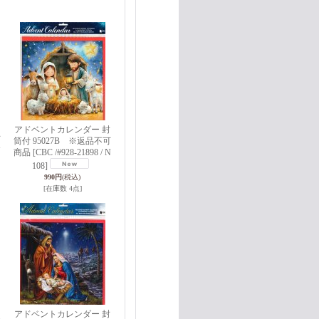
アドベントカレンダー 封
可
筒付 95027B ※返品不可
N
商品
[CBC /#928-21898 / N
108]
990円
(税込)
[在庫数 4点]
アドベントカレンダー 封