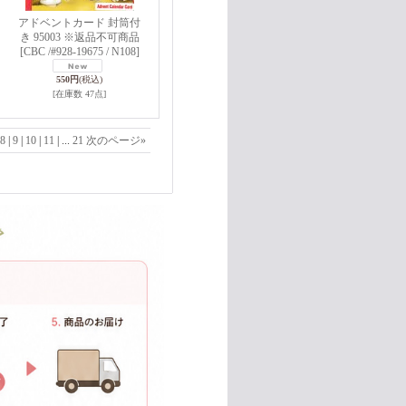
アドベントカード 封筒付
き 95003 ※返品不可商品
[CBC /#928-19675 / N108]
550円
(税込)
[在庫数 47点]
8
|
9
|
10
|
11
|
...
21
次のページ
»