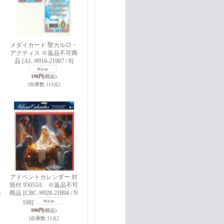
メダイカード 聖カルロ・
アクティス ※返品不可商
7
品
[AL /#916-21907 / 8]
198円
(税込)
[在庫数 113点]
アドベントカレンダー 封
筒付 95053A ※返品不可
商品
[CBC /#928-21894 / N
/
108]
990円
(税込)
[在庫数 11点]