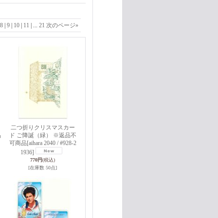
8
|
9
|
10
|
11
|
...
21
次のページ
»
二つ折りクリスマスカー
品
ド ご降誕（緑） ※返品不
可商品
[aihara 2040 / #928-2
1936]
770円
(税込)
[在庫数 50点]