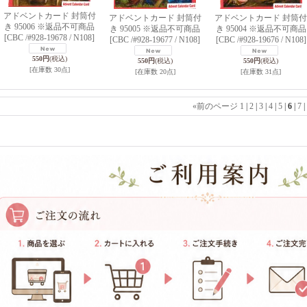
アドベントカード 封筒付
アドベントカード 封筒付
アドベントカード 封筒付
き 95006 ※返品不可商品
き 95005 ※返品不可商品
き 95004 ※返品不可商品
[CBC /#928-19678 / N108]
[CBC /#928-19677 / N108]
[CBC /#928-19676 / N108]
550円
(税込)
550円
(税込)
550円
(税込)
[在庫数 30点]
[在庫数 20点]
[在庫数 31点]
«
前のページ
1
|
2
|
3
|
4
|
5
|
6
|
7
|