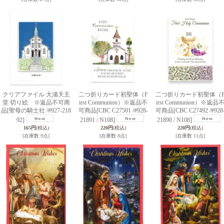
クリアファイル 大浦天主
二つ折りカード初聖体（F
二つ折りカード初聖体（
堂 切り絵 ※返品不可商
irst Communion）※返品不
irst Communion）※返品
品
[聖母の騎士社 /#927-218
可商品
[CBC C27501 /#928-
可商品
[CBC C27492 /#928
92]
21891 / N108]
21890 / N108]
165円
(税込)
220円
(税込)
220円
(税込)
[在庫数 9点]
[在庫数 8点]
[在庫数 11点]