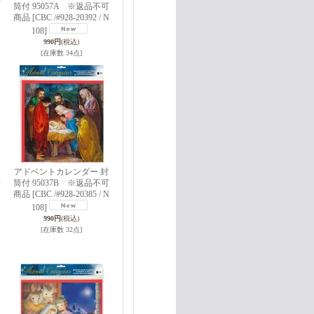
可
筒付 95057A ※返品不可
N
商品
[CBC /#928-20392 / N
108]
990円
(税込)
[在庫数 34点]
アドベントカレンダー 封
筒付 95037B ※返品不可
可
商品
[CBC /#928-20385 / N
N
108]
990円
(税込)
[在庫数 32点]