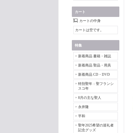
カート
カートの中身
カートは空です。
特集
新着商品 書籍・雑誌
新着商品 聖品・用具
新着商品 CD・DVD
特別聖年：聖フランシ
スコ年
8月の主な聖人
永井隆
平和
聖年2025希望の巡礼者
記念グッズ