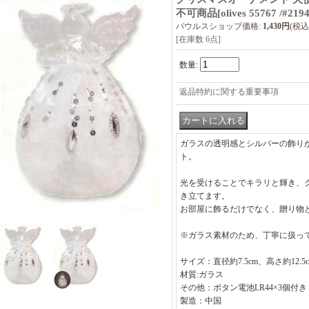
不可商品
[
olives 55767 /#219
パウルスショップ価格
:
1,430円
(税込
[在庫数 6点]
数量
:
返品特約に関する重要事項
ガラスの透明感とシルバーの飾り
ト。
光を受けることでキラリと輝き、
き立てます。
お部屋に飾るだけでなく、贈り物
※ガラス素材のため、丁寧に扱っ
サイズ：直径約7.5cm、高さ約12.5
材質:ガラス
その他：ボタン電池LR44×3個付
製造：中国