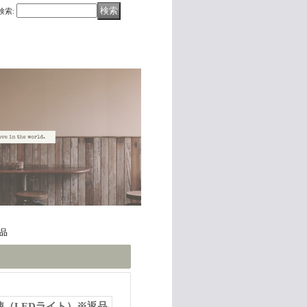
検索
:
品
使（LEDライト）※返品