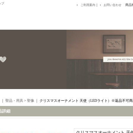
ップ
｜
商品
ご利用案内
お問い合わせ
｜
聖品・用具
>
聖像
｜
クリスマスオーナメント 天使（LEDライト）※返品不可商
品詳細
クリスマスオーナメント 天