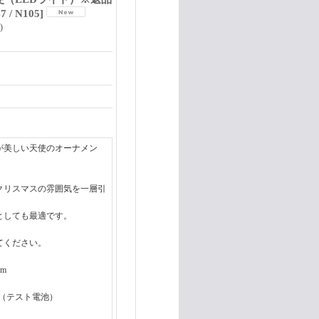
47 / N105
]
)
が美しい天使のオーナメン
クリスマスの雰囲気を一層引
としても最適です。
てください。
cm
き（テスト電池）