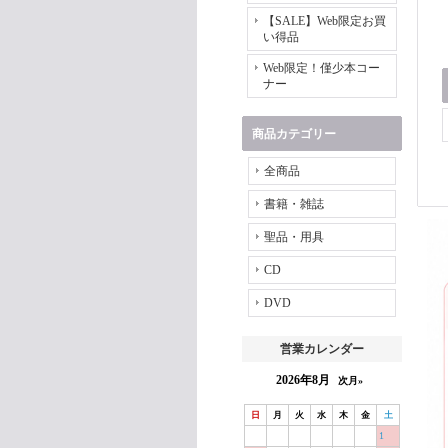
【SALE】Web限定お買
い得品
Web限定！僅少本コー
ナー
商品カテゴリー
全商品
書籍・雑誌
聖品・用具
CD
DVD
営業カレンダー
2026年8月
次月»
日
月
火
水
木
金
土
1