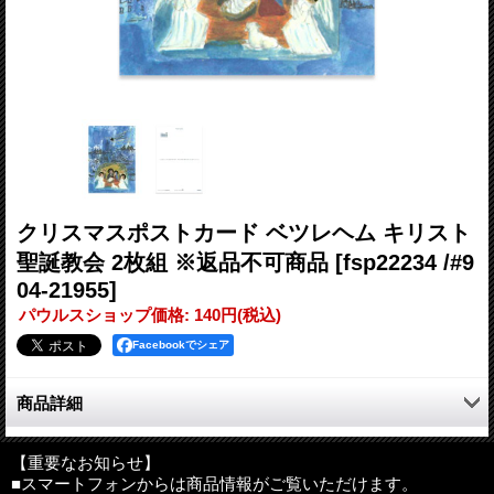
クリスマスポストカード ベツレヘム キリスト
聖誕教会 2枚組 ※返品不可商品
[fsp22234 /#9
04-21955]
パウルスショップ価格
:
140円
(税込)
Facebookでシェア
商品詳細
流れるように描かれた線。
大胆にそして繊細に塗り重ねられた色彩に宿るエネルギーを感じ
【重要なお知らせ】
■スマートフォンからは商品情報がご覧いただけます。
る、