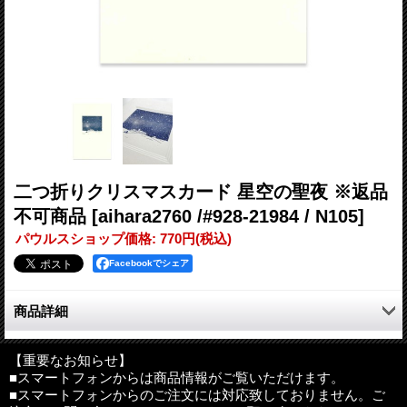
二つ折りクリスマスカード 星空の聖夜 ※返品
不可商品
[aihara2760 /#928-21984 / N105]
パウルスショップ価格
:
770円
(税込)
Facebookでシェア
商品詳細
オリジナルクラウンミルが作っている銅版印刷の上品なクリスマ
スカードです。
【重要なお知らせ】
■スマートフォンからは商品情報がご覧いただけます。
伝統的なクリスマスモチーフをエングレイビング（銅版印刷）の
■スマートフォンからのご注文には対応致しておりません。ご
技法で印刷しています。