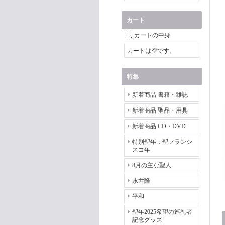
カート
カートの中身
カートは空です。
特集
新着商品 書籍・雑誌
新着商品 聖品・用具
新着商品 CD・DVD
特別聖年：聖フランシ
スコ年
8月の主な聖人
永井隆
平和
聖年2025希望の巡礼者
記念グッズ