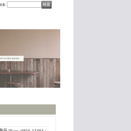
検索
:
可商品
[
Fars /#916-13404 /