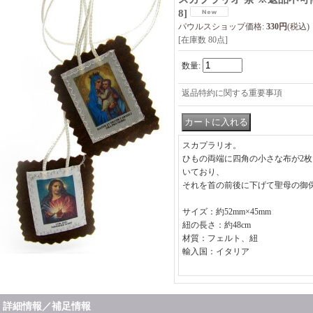
8
]
パウルスショップ価格
:
330円
(税込)
[在庫数 80点]
数量
:
返品特約に関する重要事項
スカプラリオ。
ひもの両端に四角の小さな布が2
いており、
それを首の前後に下げて聖母の御
サイズ：約52mm×45mm
紐の長さ：約48cm
材質：フェルト、紐
輸入国：イタリア
詳細情報／補足情報