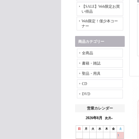
【SALE】Web限定お買
い得品
Web限定！僅少本コー
ナー
商品カテゴリー
全商品
書籍・雑誌
聖品・用具
CD
DVD
営業カレンダー
2026年8月
次月»
日
月
火
水
木
金
土
1