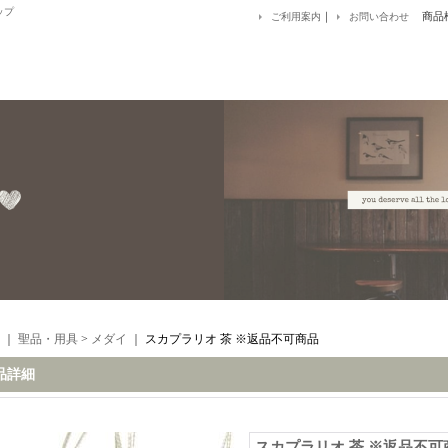
ップ
｜
商品
ご利用案内
お問い合わせ
｜
聖品・用具
>
メダイ
｜
スカプラリオ 茶 ※返品不可商品
品詳細
スカプラリオ 茶 ※返品不