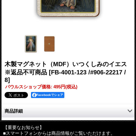
木製マグネット（MDF）いつくしみのイエス
※返品不可商品
[FB-4001-123 /#906-22217 /
8]
パウルスショップ価格
:
495円
(税込)
Facebookでシェア
商品詳細
イタリア直輸入、木製（MDF）マグネット。
MDF（中密度繊維板）は軽量で耐久性があり、家具や住宅など幅
【重要なお知らせ】
■スマートフォンからは商品情報がご覧いただけます。
広く使用される木材です。