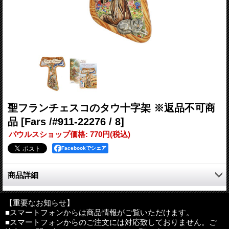
聖フランチェスコのタウ十字架 ※返品不可商
品
[Fars /#911-22276 / 8]
パウルスショップ価格
:
770円
(税込)
Facebookでシェア
商品詳細
聖フランシスコのタウ十字架。
「Pax et Bonum」は、ラテン語で「平和と善」を意味します。
【重要なお知らせ】
■スマートフォンからは商品情報がご覧いただけます。
台紙は、聖フランシスコ没後800年を記念した特別聖年仕様で
■スマートフォンからのご注文には対応致しておりません。ご
す。