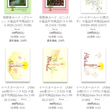
初聖体カード（グリー
初聖体カード（ピンク）
バースデーカード(男の
ン）※返品不可商品
[U.S.
※返品不可商品
[U.S.A /#9
子）※返品不可商品
[akeE
A /#928-21419 / N108]
28-21418 / N108]
010504 /#928-21417]
110円
(税込)
110円
(税込)
220円
(税込)
[在庫数 10点]
[在庫数 13点]
[在庫数 5点]
通常価格
:
220円
通常価格
:
220円
イースターカード (Allel
イースターカード (Allel
イースターカード (Allel
uia/桜/ローソクAΩ) ※返
uia/麦/ローソクAΩ) ※返
ia/桜/ローソクPX) ※返品
品不可商品
[chino No.3 /#9
品不可商品
[chino No.5 /#9
不可商品
[chino No.6 /#928
28-21186]
28-21187]
21188]
308円
(税込)
308円
(税込)
308円
(税込)
[在庫数 30点]
[在庫数 32点]
[在庫数 31点]