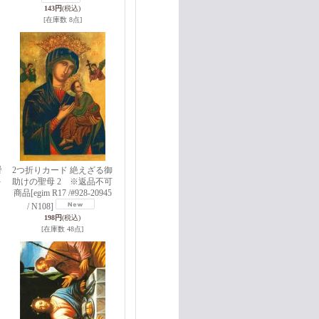
143円
(税込)
[在庫数 8点]
餐
2つ折りカード 絶えざる御
-
助けの聖母 2 ※返品不可
商品
[egim R17 /#928-20945
/ N108]
198円
(税込)
[在庫数 48点]