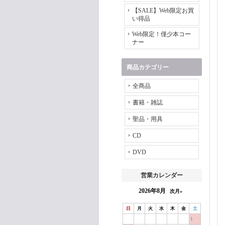
【SALE】Web限定お買
い得品
Web限定！僅少本コー
ナー
商品カテゴリー
全商品
書籍・雑誌
聖品・用具
CD
DVD
営業カレンダー
2026年8月
次月»
日
月
火
水
木
金
土
1