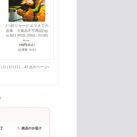
2つ折りカード エマオでの
子
会食 ※返品不可商品
[egi
m R83 /#928-20941 / N108]
198円
(税込)
[在庫数 56点]
|
11
|
12
|
13
|
...
45
次のページ
»