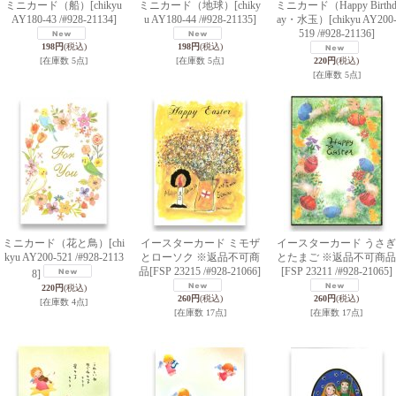
ミニカード（船）
[chikyu
ミニカード（地球）
[chiky
ミニカード（Happy Birth
AY180-43 /#928-21134]
u AY180-44 /#928-21135]
ay・水玉）
[chikyu AY200
519 /#928-21136]
198円
(税込)
198円
(税込)
[在庫数 5点]
[在庫数 5点]
220円
(税込)
[在庫数 5点]
ミニカード（花と鳥）
[chi
イースターカード ミモザ
イースターカード うさぎ
kyu AY200-521 /#928-2113
とローソク ※返品不可商
とたまご ※返品不可商品
品
[FSP 23215 /#928-21066]
[FSP 23211 /#928-21065]
8]
220円
(税込)
260円
(税込)
260円
(税込)
[在庫数 4点]
[在庫数 17点]
[在庫数 17点]