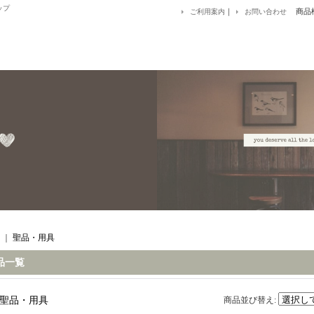
ップ
｜
商品
ご利用案内
お問い合わせ
｜
聖品・用具
品一覧
聖品・用具
商品並び替え
: