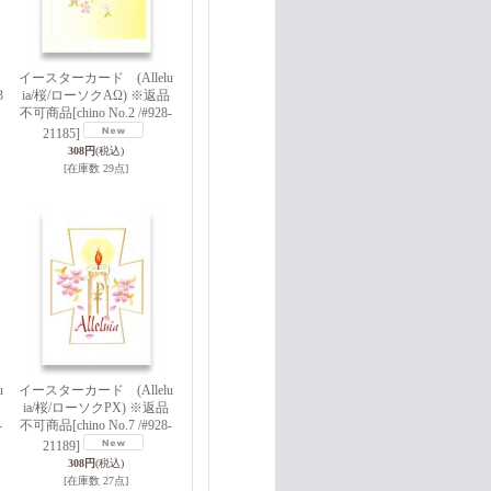
イースターカード (Allelu
3
ia/桜/ローソクAΩ) ※返品
不可商品
[chino No.2 /#928-
21185]
308円
(税込)
[在庫数 29点]
u
イースターカード (Allelu
ia/桜/ローソクPX) ※返品
-
不可商品
[chino No.7 /#928-
21189]
308円
(税込)
[在庫数 27点]