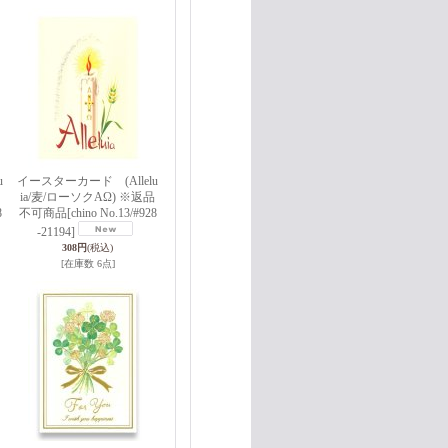
u
イースターカード (Allelu
ia/麦/ローソクAΩ) ※返品
8
不可商品
[chino No.13/#928
-21194]
308円
(税込)
[在庫数 6点]