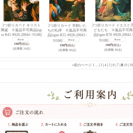
2つ折りカード キリスト
2つ折りカード イエスと
2つ折りカード 羊飼いた
降誕 ※返品不可商品
[egi
どもたち ※返品不可商
ちの礼拝 ※返品不可商
m R43 /#928-20944 / N108]
品
[egim R70 /#928-20942 /
品
[egim R55 /#928-20943 /
N108]
N108]
198円
(税込)
198円
(税込)
198円
(税込)
[在庫数 54点]
[在庫数 80点]
[在庫数 66点]
«
前のページ
1
...
|
3
|
4
|
5
|
6
|
7
|
8
|
9
|
10