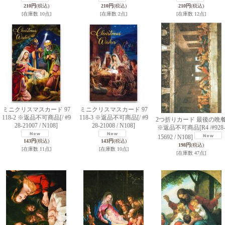
210円
(税込)
210円
(税込)
210円
(税込)
[在庫数 10点]
[在庫数 2点]
[在庫数 12点]
ミニクリスマスカード 97
ミニクリスマスカード 97
118-2 ※返品不可商品
[/ #9
118-3 ※返品不可商品
[/ #9
2つ折りカード 最後の晩
28-21007 / N108]
28-21008 / N108]
※返品不可商品
[R4 /#928
15692 / N108]
143円
(税込)
143円
(税込)
198円
(税込)
[在庫数 11点]
[在庫数 10点]
[在庫数 47点]