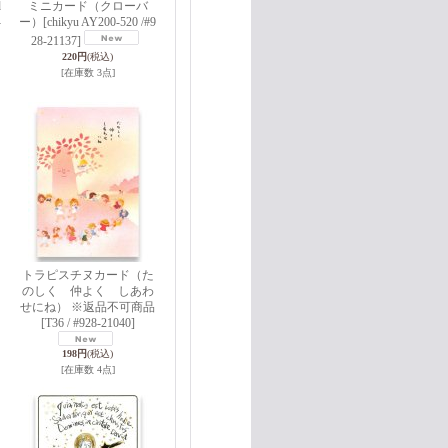
d
ミニカード（クローバ
-
ー）
[chikyu AY200-520 /#9
28-21137]
220円
(税込)
[在庫数 3点]
トラピスチヌカード（た
のしく 仲よく しあわ
せにね） ※返品不可商品
[T36 / #928-21040]
198円
(税込)
[在庫数 4点]