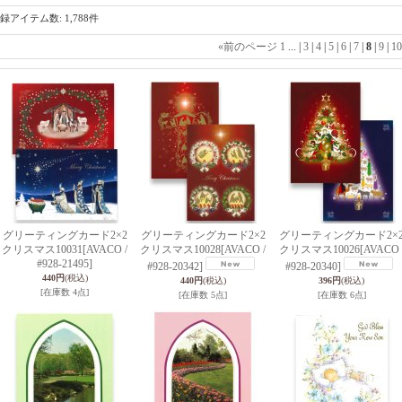
録アイテム数
:
1,788件
«
前のページ
1
...
|
3
|
4
|
5
|
6
|
7
|
8
|
9
|
10
グリーティングカード2×2
グリーティングカード2×2
グリーティングカード2×
クリスマス10031
[AVACO /
クリスマス10028
[AVACO /
クリスマス10026
[AVACO 
#928-21495]
#928-20342]
#928-20340]
440円
(税込)
440円
(税込)
396円
(税込)
[在庫数 4点]
[在庫数 5点]
[在庫数 6点]