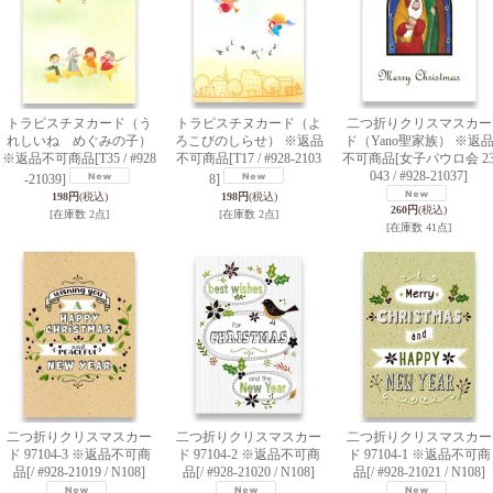
トラピスチヌカード（う
トラピスチヌカード（よ
二つ折りクリスマスカー
れしいね めぐみの子）
ろこびのしらせ） ※返品
ド（Yano聖家族） ※返
※返品不可商品
[T35 / #928
不可商品
[T17 / #928-2103
不可商品
[女子パウロ会 2
043 / #928-21037]
-21039]
8]
198円
(税込)
198円
(税込)
260円
(税込)
[在庫数 2点]
[在庫数 2点]
[在庫数 41点]
二つ折りクリスマスカー
二つ折りクリスマスカー
二つ折りクリスマスカー
ド 97104-3 ※返品不可商
ド 97104-2 ※返品不可商
ド 97104-1 ※返品不可商
品
[/ #928-21019 / N108]
品
[/ #928-21020 / N108]
品
[/ #928-21021 / N108]