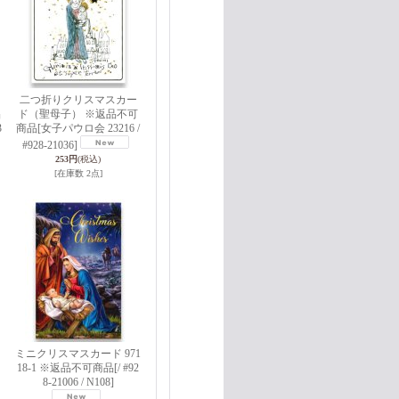
二つ折りクリスマスカー
品
ド（聖母子） ※返品不可
3
商品
[女子パウロ会 23216 /
#928-21036]
253円
(税込)
[在庫数 2点]
ミニクリスマスカード 971
18-1 ※返品不可商品
[/ #92
8-21006 / N108]