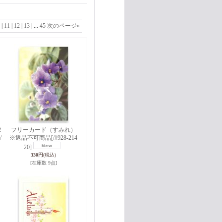
|
11
|
12
|
13
|
...
45
次のページ
»
2
フリーカード（すみれ）
/
※返品不可商品
[/#928-214
20]
330円
(税込)
[在庫数 9点]