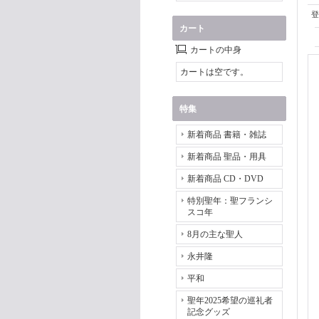
登
カート
カートの中身
カートは空です。
特集
新着商品 書籍・雑誌
新着商品 聖品・用具
新着商品 CD・DVD
特別聖年：聖フランシ
スコ年
8月の主な聖人
永井隆
平和
聖年2025希望の巡礼者
記念グッズ