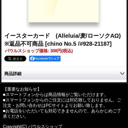
イースターカード (Alleluia/麦/ローソクAΩ)
※返品不可商品
[chino No.5 /#928-21187]
パウルスショップ価格
:
308円
(税込)
Facebookでシェア
商品詳細
イースター（復活祭）はイエスの復活を祝うキリスト教の大事な
祝典です。
【重要なお知らせ】
■スマートフォンからは商品情報がご覧いただけます。
春の到来や新しい生命の始まりを祝う時でもあります。
■スマートフォンからのご注文には対応致しておりません。ご
注文・お問い合わせはPCサイトよりお願い致します。
茅野レデンプトリスチン修道院製
■お電話をいただいても対応できませんので、あらかじめご了
承ください。
サイズ：約150mm×105mm（二つ折りの状態）
その他：中紙、封筒付き（白）
Copyright(C) パウルスショップ