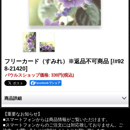
フリーカード（すみれ）※返品不可商品
[/#92
8-21420]
パウルスショップ価格
:
330円
(税込)
Facebookでシェア
商品詳細
フリーカード。
【重要なお知らせ】
■スマートフォンからは商品情報がご覧いただけます。
■スマートフォンからのご注文には対応致しておりません。ご
サイズ：約110mm×165mm（2つ折の状態）