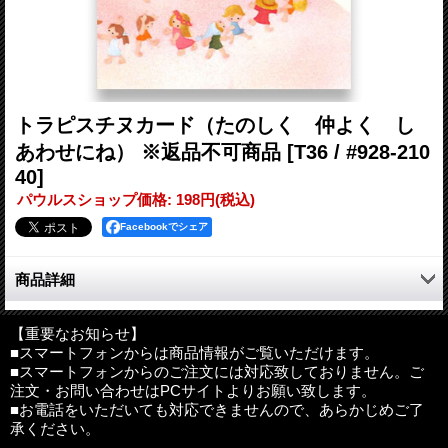
トラピスチヌカード（たのしく 仲よく し
あわせにね） ※返品不可商品
[T36 / #928-210
40]
パウルスショップ価格
:
198円
(税込)
Facebookでシェア
商品詳細
函館のトラピスチヌ修道院で作られたみことばカード。
２折（中紙入り）封筒付。
【重要なお知らせ】
■スマートフォンからは商品情報がご覧いただけます。
■スマートフォンからのご注文には対応致しておりません。ご
サイズ：縦150×横103mm
注文・お問い合わせはPCサイトよりお願い致します。
その他：封筒付（白）
■お電話をいただいても対応できませんので、あらかじめご了
製造：日本
承ください。