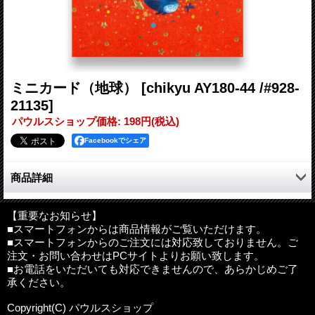
ミニカード（地球）
[chikyu AY180-44 /#928-
21135]
パウルスショップ価格
:
198円
(税込)
Facebookでシェア
商品詳細
手のひらサイズのミニカード。
家族や友人、大切な人へのギフトに、感謝の気持ちをメッセージ
【重要なお知らせ】
■スマートフォンからは商品情報がご覧いただけます。
カードに込めて送ってみませんか。
■スマートフォンからのご注文には対応致しておりません。ご
注文・お問い合わせはPCサイトよりお願い致します。
■お電話をいただいても対応できませんので、あらかじめご了
サイズ：約95mm×65mm（2つ折の状態）
承ください。
その他：箔・浮き出し加工、封筒付き（アイボリー・定形外）
Copyright(C) パウルスショップ
内容について
:
紙製品なので、仕様に差し支えない範囲で、多少