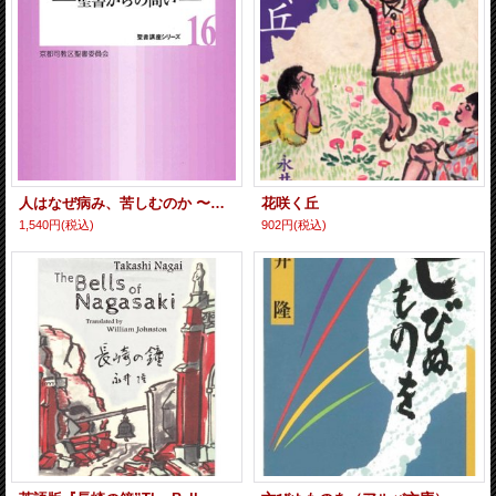
人はなぜ病み、苦しむのか 〜聖書からの問い〜 京都聖書委員会シリーズNo.16
花咲く丘
1,540円
(税込)
902円
(税込)