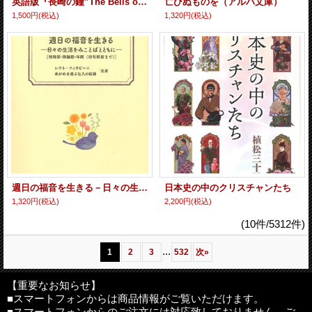
英語版『長崎の鐘”The Bells of Nagasaki”』
亡びぬものを（アルバ文庫）
1,500円
(税込)
1,320円
(税込)
週日の福音を生きる－日々の生活をみことばとともに－［待降節・降誕節・年間（四旬節前まで）］
日本史の中のクリスチャンたち
1,320円
(税込)
2,200円
(税込)
(10件/5312件)
...
1
2
3
532
次
»
【重要なお知らせ】
■スマートフォンからは商品情報がご覧いただけます。
■スマートフォンからのご注文には対応致しておりません。ご