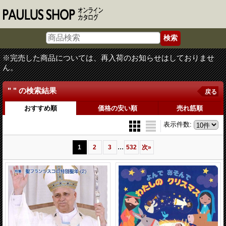
※完売した商品については、再入荷のお知らせはしておりませ
ん。
" "
の
検索結果
戻る
おすすめ順
価格の安い順
売れ筋順
表示件数
:
...
1
2
3
532
次
»