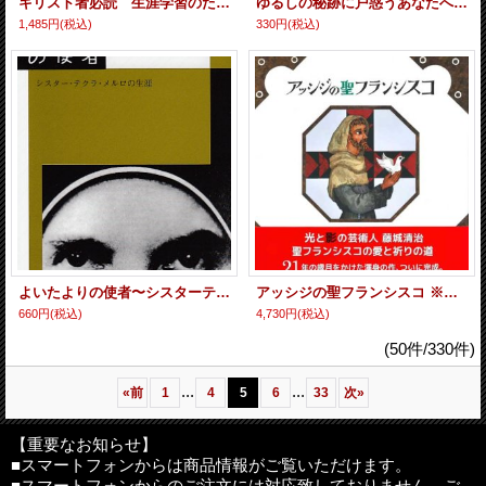
キリスト者必読 生涯学習のための「祈り」 ※お取り寄せ品
ゆるしの秘跡に戸惑うあなたへ 神父の経験から
1,485円
(税込)
330円
(税込)
よいたよりの使者〜シスターテクラ・メルロの生涯〜
アッシジの聖フランシスコ ※お取り寄せ品
660円
(税込)
4,730円
(税込)
(50件/330件)
...
...
«
前
1
4
5
6
33
次
»
【重要なお知らせ】
■スマートフォンからは商品情報がご覧いただけます。
■スマートフォンからのご注文には対応致しておりません。ご