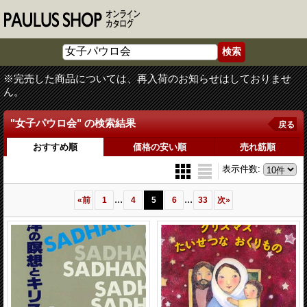
※完売した商品については、再入荷のお知らせはしておりませ
ん。
"女子パウロ会"
の
検索結果
戻る
おすすめ順
価格の安い順
売れ筋順
表示件数
:
...
...
«
前
1
4
5
6
33
次
»