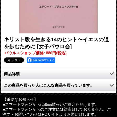
キリスト教を生きる14のヒント〜イエスの道
を歩むために
[女子パウロ会]
パウルスショップ価格
:
880円
(税込)
Facebookでシェア
商品詳細
道であるイエスにたえず従って本物の幸せをつかむために、生活
この商品を買った人はこんな商品も買っています。
のなかでこれだけは実行していきたいという確かな歩みを、やさ
しく簡潔に、具体的に説いた書。
【重要なお知らせ】
●目次
■スマートフォンからは商品情報がご覧いただけます。
■スマートフォンからのご注文には対応致しておりません。ご
はじめに － 本物の幸せにいたるイエスの道
注文・お問い合わせはPCサイトよりお願い致します。
1.とことん愛してくださる神にとどまろう