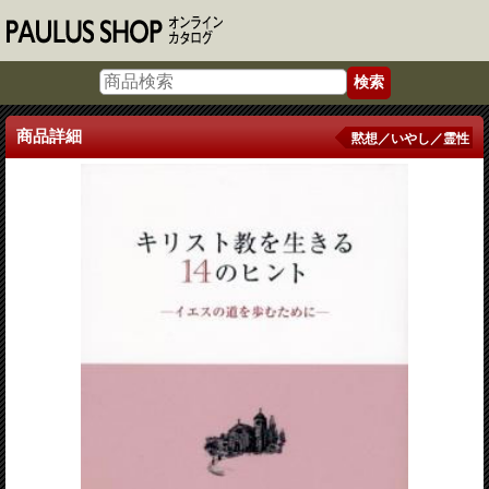
商品詳細
黙想／いやし／霊性