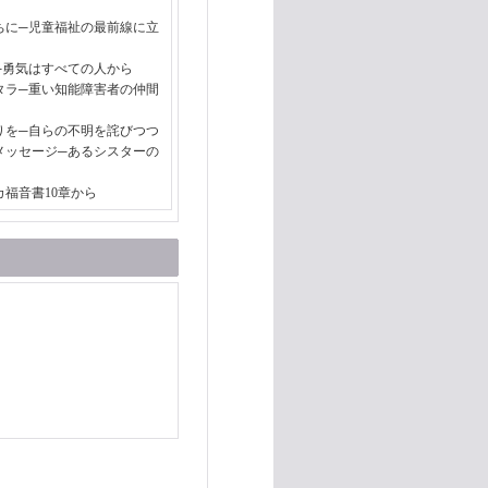
ちに─児童福祉の最前線に立
─勇気はすべての人から
タラ─重い知能障害者の仲間
りを─自らの不明を詫びつつ
メッセージ─あるシスターの
福音書10章から