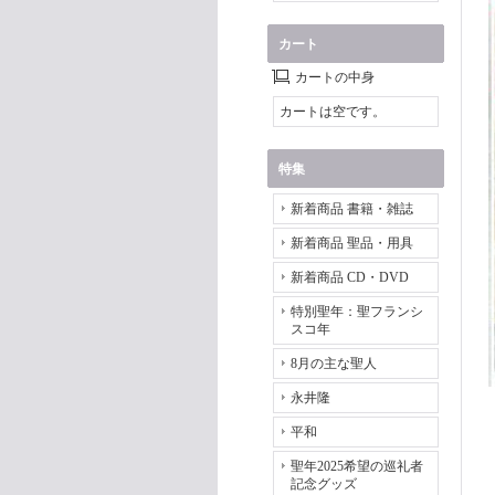
カート
カートの中身
カートは空です。
特集
新着商品 書籍・雑誌
新着商品 聖品・用具
新着商品 CD・DVD
特別聖年：聖フランシ
スコ年
8月の主な聖人
永井隆
平和
聖年2025希望の巡礼者
記念グッズ