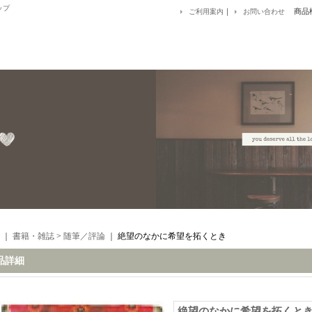
ップ
｜
商品
ご利用案内
お問い合わせ
｜
書籍・雑誌
>
随筆／評論
｜
絶望のなかに希望を拓くとき
品詳細
絶望のなかに希望を拓くと