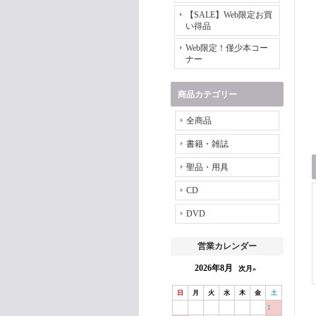
【SALE】Web限定お買
い得品
Web限定！僅少本コー
ナー
商品カテゴリー
全商品
書籍・雑誌
聖品・用具
CD
DVD
営業カレンダー
2026年8月
次月»
日
月
火
水
木
金
土
1