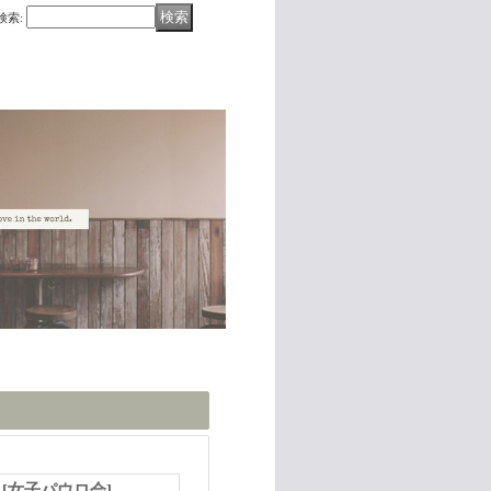
検索
:
き
[
女子パウロ会
]