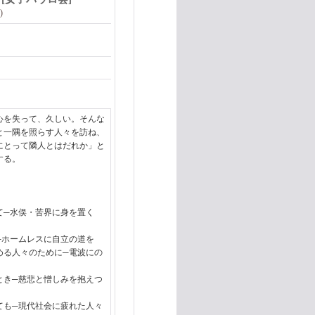
)
心を失って、久しい。そんな
と一隅を照らす人々を訪ね、
にとって隣人とはだれか」と
する。
て─水俣・苦界に身を置く
─ホームレスに自立の道を
める人々のために─電波にの
とき─慈悲と憎しみを抱えつ
ても─現代社会に疲れた人々