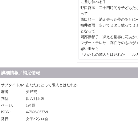
に差し伸べる手
野口啓示 二十四時間を子どもた
って
西口順一 消え去った夢のあとに
福井達雨 歩いてミタラ歌ってミ
となって
岡部伊都子 凍える世界に花あか
マザー・テレサ 存在そのものが
思い出から
「わたしの隣人とはだれか」 ルカ
詳細情報／補足情報
サブタイトル
:
あなたにとって隣人とはだれか
著者
:
矢野宏
判型
:
四六判上製
ページ
:
194頁
ISBN
:
4-7896-0577-9
発行
:
女子パウロ会