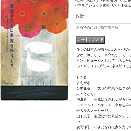
パウルスショップ価格
:
1,572円
(税込
数量
:
返品特約に関する重要事項
多くの日本人が温かい思いやりの
なか、慎ましく、目立たず、そっ
インタビューをとおして「あなた
いうキリストの問いを浮き彫りに
もくじ
まえがき
石牟礼道子 文明の病巣を見つめ
人々とともに
池田雄一 寒風に流されながらも
ジェームス・ハヤット 幸せを求
せる愛のメッセージ
山下京子 絶望の中に希望を拓く
つ
廣岡洋子 いざとなれば家を売っ