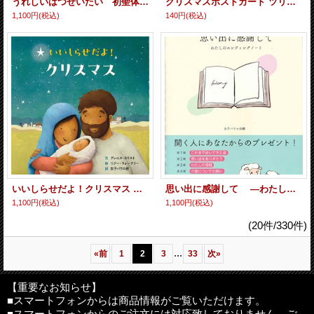
うれしいはつせいたい 初聖体テキスト 改訂版 ※お取り寄せ品
クリスマスポストカード ツリー 2枚組 ※返品不可商品
1,100円
(税込)
140円
(税込)
いいしらせだよ！クリスマス ※お取り寄せ品
思い出に感謝して ―わたしのエンディングノート― ※お取り寄せ品
1,100円
(税込)
1,100円
(税込)
(20件/330件)
...
«
前
1
2
3
33
次
»
【重要なお知らせ】
■スマートフォンからは商品情報がご覧いただけます。
■スマートフォンからのご注文には対応致しておりません。ご