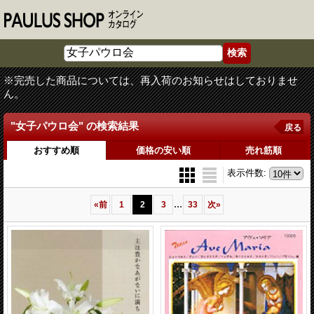
※完売した商品については、再入荷のお知らせはしておりませ
ん。
"女子パウロ会"
の
検索結果
戻る
おすすめ順
価格の安い順
売れ筋順
表示件数
:
...
«
前
1
2
3
33
次
»