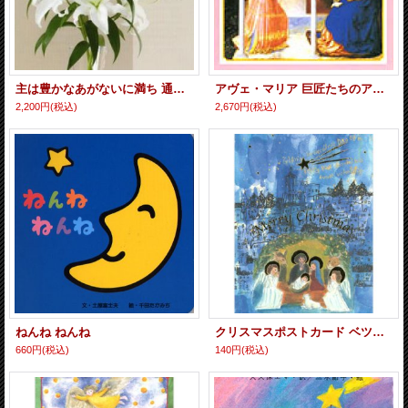
主は豊かなあがないに満ち 通夜、葬儀、命日祭の聖歌 [CD] ※お取り寄せ品
アヴェ・マリア 巨匠たちのアヴェ・マリア [CD] ※お取り寄せ品
2,200円
(税込)
2,670円
(税込)
ねんね ねんね
クリスマスポストカード ベツレヘム キリスト聖誕教会 2枚組 ※返品不可商品
660円
(税込)
140円
(税込)