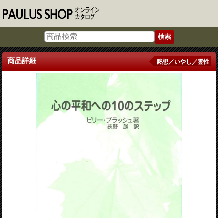
商品詳細
黙想／いやし／霊性