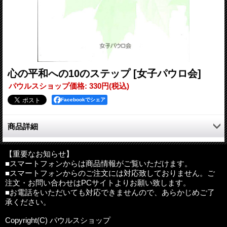
心の平和への10のステップ
[女子パウロ会]
パウルスショップ価格
:
330円
(税込)
Facebookでシェア
商品詳細
わずか32ページの中に、心の平和を得る生活の知恵が、ユーモラ
スに簡潔にのべられている。
【重要なお知らせ】
■スマートフォンからは商品情報がご覧いただけます。
■スマートフォンからのご注文には対応致しておりません。ご
●目次
注文・お問い合わせはPCサイトよりお願い致します。
序文
■お電話をいただいても対応できませんので、あらかじめご了
1．明るくゆっくりと、一日を始めましょう
承ください。
2．悲しいときは幸せのようにふるまい、そしてほほえむように
努めましょう
Copyright(C) パウルスショップ