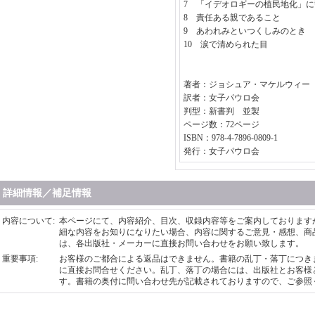
7 「イデオロギーの植民地化」
8 責任ある親であること
9 あわれみといつくしみのとき
10 涙で清められた目
著者：ジョシュア・マケルウィー
訳者：女子パウロ会
判型：新書判 並製
ページ数：72ページ
ISBN：978-4-7896-0809-1
発行：女子パウロ会
詳細情報／補足情報
内容について
:
本ページにて、内容紹介、目次、収録内容等をご案内しております
細な内容をお知りになりたい場合、内容に関するご意見・感想、商
は、各出版社・メーカーに直接お問い合わせをお願い致します。
重要事項
:
お客様のご都合による返品はできません。書籍の乱丁・落丁につき
に直接お問合せください。乱丁、落丁の場合には、出版社とお客様
す。書籍の奥付に問い合わせ先が記載されておりますので、ご参照