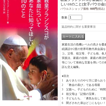
しい10のこと
[
女子パウロ会
]
パウルスショップ価格
:
660円
(税込)
数量
:
返品特約に関する重要事項
家庭生活の危機レベルの高さを憂慮
続講話や2度の世界司教代表会議
コ。父母、祖父母、子ども他、各
実践法、家庭の信仰、家庭の再活
等について単純な言葉を用いての
話も交え編集。
●目次
1 ありきたりのやり方に逆らおう
2 「教会の喜び」である母親
3 父親へ。子どものために「時
4 祖父母は「記憶の宝庫」
5 子どもたち、「勇気を出して
6 閉ざされた扉はどこにもない！