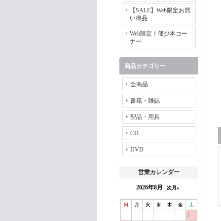
【SALE】Web限定お買
い得品
Web限定！僅少本コー
ナー
商品カテゴリー
全商品
書籍・雑誌
聖品・用具
CD
DVD
営業カレンダー
2026年8月
次月»
日
月
火
水
木
金
土
1