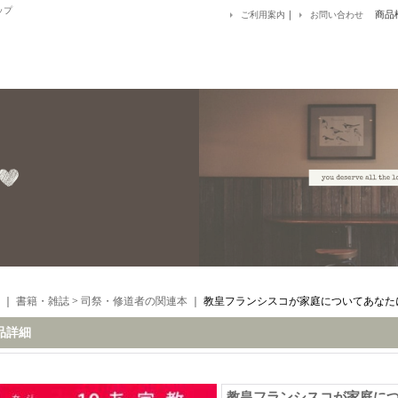
ップ
｜
商品
ご利用案内
お問い合わせ
｜
書籍・雑誌
>
司祭・修道者の関連本
｜
教皇フランシスコが家庭についてあなた
品詳細
教皇フランシスコが家庭に