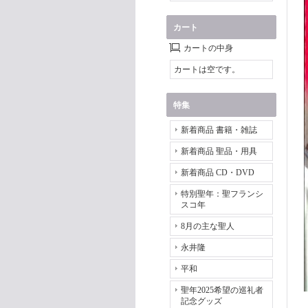
カート
カートの中身
カートは空です。
特集
新着商品 書籍・雑誌
新着商品 聖品・用具
新着商品 CD・DVD
特別聖年：聖フランシ
スコ年
8月の主な聖人
永井隆
平和
聖年2025希望の巡礼者
記念グッズ