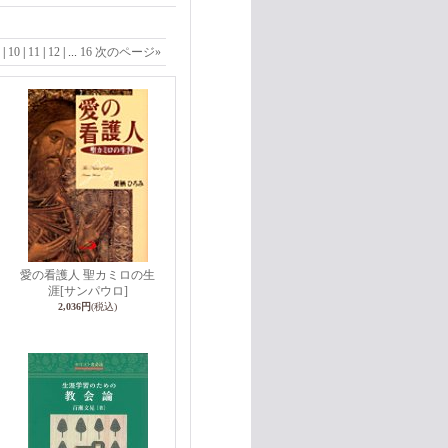
|
10
|
11
|
12
|
...
16
次のページ
»
愛の看護人 聖カミロの生
涯
[サンパウロ]
ウ
2,036円
(税込)