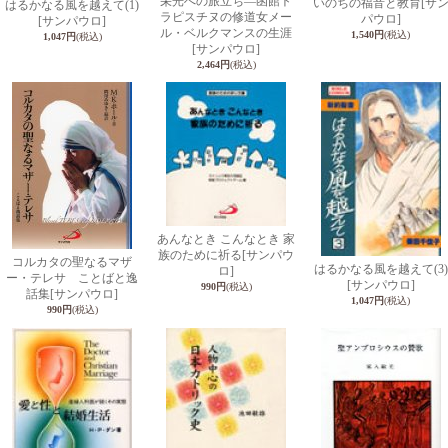
栄光への旅立ち―函館ト
いのちの福音と教育
[サ
はるかなる風を越えて(1)
ラピスチヌの修道女メー
パウロ]
[サンパウロ]
ル・ベルクマンスの生涯
1,540円
(税込)
1,047円
(税込)
[サンパウロ]
2,464円
(税込)
あんなとき こんなとき 家
族のために祈る
[サンパウ
コルカタの聖なるマザ
はるかなる風を越えて(3)
ロ]
ー・テレサ ことばと逸
[サンパウロ]
990円
(税込)
話集
[サンパウロ]
1,047円
(税込)
990円
(税込)