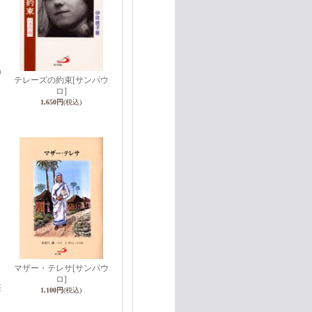
書
の
テレーズの約束
[サンパウ
ロ]
1,650円
(税込)
マザー・テレサ
[サンパウ
ロ]
座
1,100円
(税込)