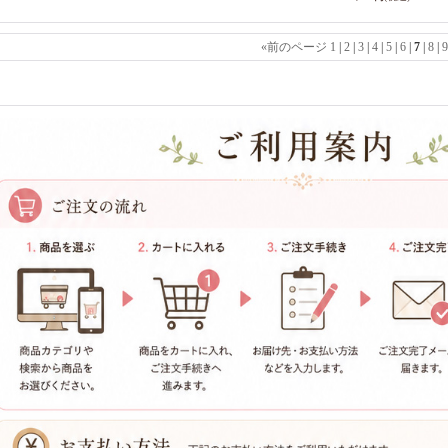
«
前のページ
1
|
2
|
3
|
4
|
5
|
6
|
7
|
8
|
9