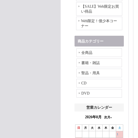
【SALE】Web限定お買
い得品
Web限定！僅少本コー
ナー
商品カテゴリー
全商品
書籍・雑誌
聖品・用具
CD
DVD
営業カレンダー
2026年8月
次月»
日
月
火
水
木
金
土
1