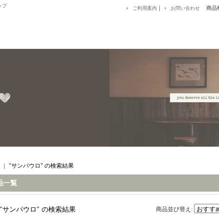
ップ
｜
商品
ご利用案内
お問い合わせ
｜
"サンパウロ"
の
検索結果
品一覧
"サンパウロ"
の
検索結果
商品並び替え
: