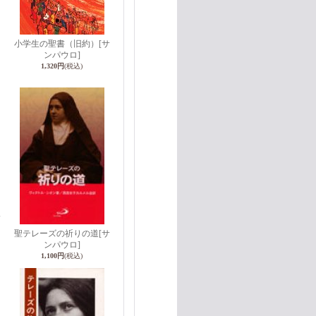
小学生の聖書（旧約）
[サ
ンパウロ]
1,320円
(税込)
サ
聖テレーズの祈りの道
[サ
ンパウロ]
1,100円
(税込)