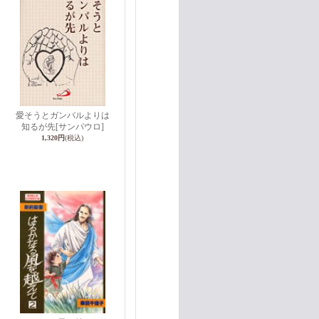
愛そうとガンバルよりは
知るが先
[サンパウロ]
1,320円
(税込)