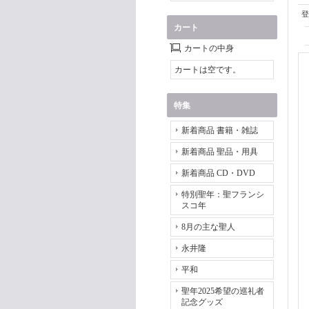
登
カート
カートの中身
カートは空です。
特集
新着商品 書籍・雑誌
新着商品 聖品・用具
新着商品 CD・DVD
特別聖年：聖フランシ
スコ年
8月の主な聖人
永井隆
平和
聖年2025希望の巡礼者
記念グッズ