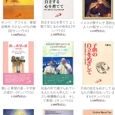
自立する心を育てて よく
ザンベ! アフリカ・希望
イエスの聖テレサ 霊的な
観て信じる心が命生む
[サ
診療所 小さないのちの物
人々の母
[サンパウロ]
ンパウロ]
語
[サンパウロ]
1,210円
(税込)
1,540円
(税込)
1,100円
(税込)
救いと希望の道―十字架
社会の中で虐げられてい
子供の自立をめざして あ
の道行―
[サンパウロ]
る人たちから学んだ ―タ
なたの愛が伝わっていま
グレ枢機卿の人生、そし
すか
[サンパウロ]
1,320円
(税込)
て希望―
[サンパウロ]
1,540円
(税込)
1,980円
(税込)