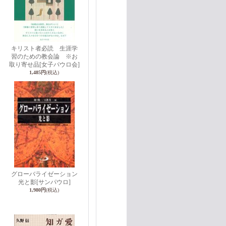
キリスト者必読 生涯学
習のための教会論 ※お
取り寄せ品
[女子パウロ会]
1,485円
(税込)
グローバライゼーション
光と影
[サンパウロ]
1,980円
(税込)