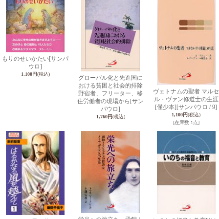
もりのせいかたい
[サンパ
ウロ]
1,100円
(税込)
グローバル化と先進国に
おける貧困と社会的排除
ヴェトナムの聖者 マルセ
野宿者、フリーター、移
ル・ヴァン修道士の生涯
住労働者の現場から
[サン
[僅少本]
[サンパウロ / 9]
パウロ]
1,100円
(税込)
1,760円
(税込)
[在庫数 1点]