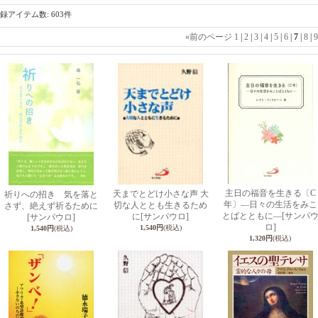
録アイテム数
:
603件
«
前のページ
1
|
2
|
3
|
4
|
5
|
6
|
7
|
8
|
9
主日の福音を生きる〔C
天までとどけ小さな声 大
祈りへの招き 気を落と
年〕―日々の生活をみこ
切な人ととも生きるため
さず、絶えず祈るために
とばとともに―
[サンパ
に
[サンパウロ]
[サンパウロ]
ロ]
1,540円
(税込)
1,540円
(税込)
1,320円
(税込)