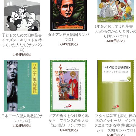
1年をとおしてよむ聖
365のものがたりとおい
ダミアン神父物語
[サンパ
子どものための旧約聖書
り
[サンパウロ]
ウロ]
イエズス・キリストを待
3,080円
(税込)
2,619円
(税込)
っていた人たち
[サンパウ
ロ]
1,650円
(税込)
ノアの祈りを受け継ぐ地
マタイ福音書を読む 神の
日本二十六聖人殉教記
[サ
から フランスの聖人伝
国のメッセージ・インマ
ンパウロ]
説と民話
[サンパウロ]
ヌエルである神 (聖書講
1,320円
(税込)
シリーズ9)
[サンパウロ]
1,320円
(税込)
1,540円
(税込)