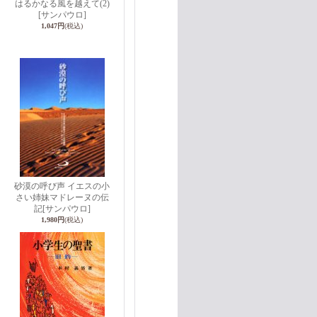
ン
はるかなる風を越えて(2)
[サンパウロ]
1,047円
(税込)
砂漠の呼び声 イエスの小
さい姉妹マドレーヌの伝
記
[サンパウロ]
1,980円
(税込)