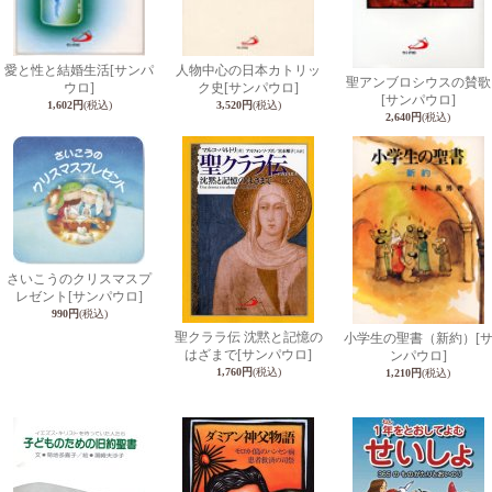
愛と性と結婚生活
[サンパ
人物中心の日本カトリッ
聖アンブロシウスの賛歌
ウロ]
ク史
[サンパウロ]
[サンパウロ]
1,602円
(税込)
3,520円
(税込)
2,640円
(税込)
さいこうのクリスマスプ
レゼント
[サンパウロ]
990円
(税込)
聖クララ伝 沈黙と記憶の
小学生の聖書（新約）
[
はざまで
[サンパウロ]
ンパウロ]
1,760円
(税込)
1,210円
(税込)