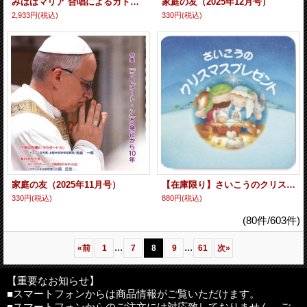
みははマリア 合唱によるカトリック聖歌 4 [CD]
家庭の友（2025年12月号）
2,933円
(税込)
330円
(税込)
家庭の友（2025年11月号）
【在庫限り】さいこうのクリスマスプレゼント（旧定価版）
330円
(税込)
880円
(税込)
(80件/603件)
...
...
«
前
1
7
8
9
61
次
»
【重要なお知らせ】
■スマートフォンからは商品情報がご覧いただけます。
■スマートフォンからのご注文には対応致しておりません。ご