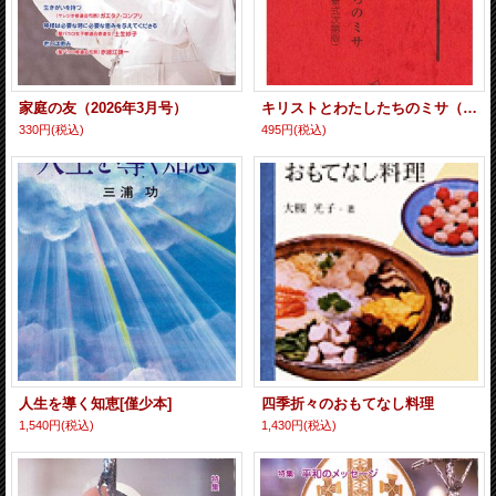
家庭の友（2026年3月号）
キリストとわたしたちのミサ（新式次第版）
330円
(税込)
495円
(税込)
人生を導く知恵[僅少本]
四季折々のおもてなし料理
1,540円
(税込)
1,430円
(税込)