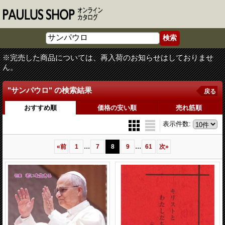
※完売した商品については、再入荷のお知らせはしておりませ
ん。
"サンパウロ"
の
検索結果
戻る
おすすめ順
価格の安い順
売れ筋順
表示件数
:
...
...
«
前
1
7
8
9
61
次
»